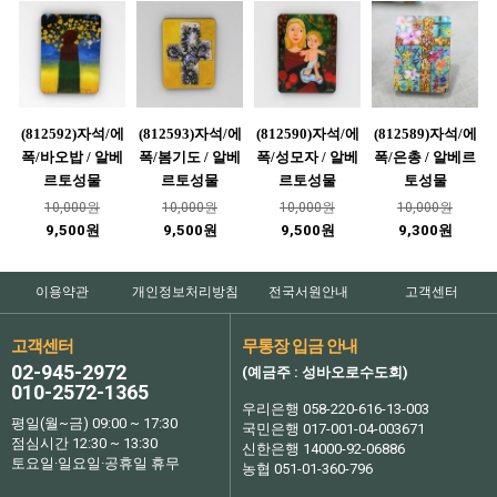
(812592)자석/에
(812593)자석/에
(812590)자석/에
(812589)자석/에
폭/바오밥 / 알베
폭/봄기도 / 알베
폭/성모자 / 알베
폭/은총 / 알베르
르토성물
르토성물
르토성물
토성물
10,000원
10,000원
10,000원
10,000원
9,500원
9,500원
9,500원
9,300원
이용약관
개인정보처리방침
전국서원안내
고객센터
고객센터
무통장 입금 안내
02-945-2972
(예금주 : 성바오로수도회)
010-2572-1365
우리은행 058-220-616-13-003
평일(월~금) 09:00 ~ 17:30
국민은행 017-001-04-003671
점심시간 12:30 ~ 13:30
신한은행 14000-92-06886
토요일·일요일·공휴일 휴무
농협 051-01-360-796