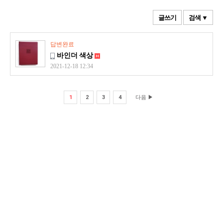
글쓰기
검색 ▼
답변완료
바인더 색상
2021-12-18 12:34
1
2
3
4
다음 ▶