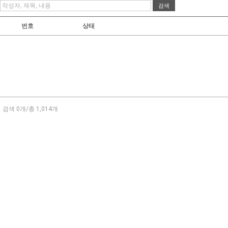
번호
상태
검색 0개/총 1,014개