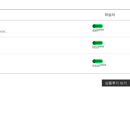
작성자
deli****
...
htlo****
ssun****