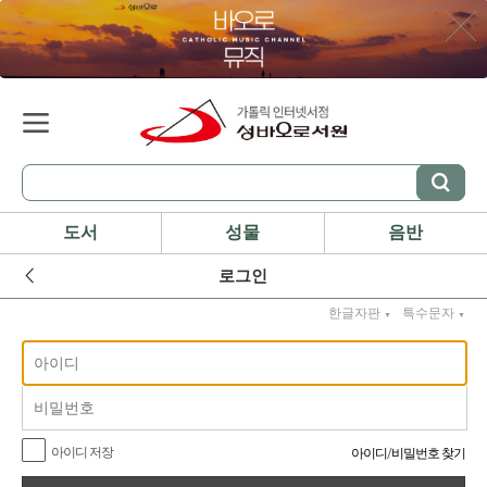
도서
성물
음반
로그인
한글자판
특수문자
▼
▼
아이디 저장
아이디
/
비밀번호 찾기