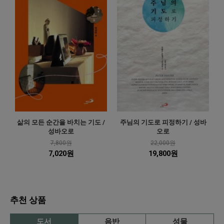
삶의 모든 순간을 바치는 기도 /
주님의 기도로 피정하기 / 성바
성바오로
오로
7,800원
22,000원
7,020원
19,800원
추천 상품
도서
음반
성물