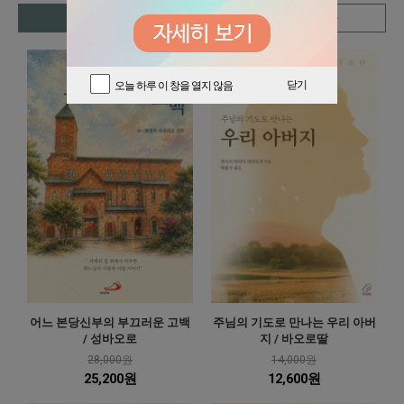
도서
음반
성물
닫기
오늘 하루 이 창을 열지 않음
어느 본당신부의 부끄러운 고백
주님의 기도로 만나는 우리 아버
/ 성바오로
지 / 바오로딸
28,000원
14,000원
25,200원
12,600원