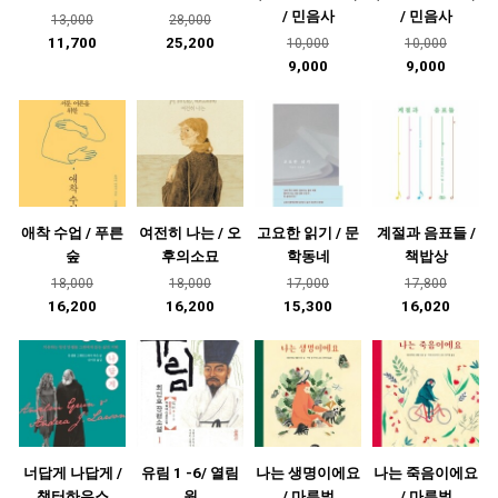
/ 민음사
/ 민음사
13,000
28,000
11,700
25,200
10,000
10,000
9,000
9,000
애착 수업 / 푸른
여전히 나는 / 오
고요한 읽기 / 문
계절과 음표들 /
숲
후의소묘
학동네
책밥상
18,000
18,000
17,000
17,800
16,200
16,200
15,300
16,020
너답게 나답게 /
유림 1 -6/ 열림
나는 생명이에요
나는 죽음이에요
챕터하우스
원
/ 마루벌
/ 마루벌