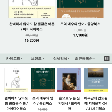
완벽하지 않아도 참 괜찮은 어른
초역 예수의 언어 / 중앙북스
/ 마이디어북스
19,000원
17,100원
18,000원
16,200원
카테고리
브랜드
상세검색
최근등록순
완벽하지 않아도
초역 예수의 언
손으로 읽는 신
허무감에 압도될
참 괜찮은 어른 /
어 / 중앙북스
약성서 / 포이에
때 지혜문학-24
마이디어북스
마
/ 21세기북스
19,000