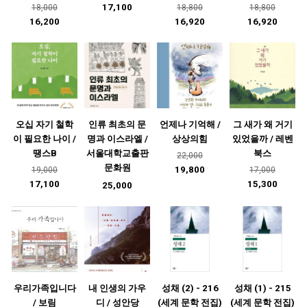
17,100
18,000
18,800
18,800
16,200
16,920
16,920
오십 자기 철학
인류 최초의 문
언제나 기억해 /
그 새가 왜 거기
이 필요한 나이 /
명과 이스라엘 /
상상의힘
있었을까 / 레벤
땡스B
서울대학교출판
북스
22,000
문화원
19,800
19,000
17,000
17,100
15,300
25,000
우리가족입니다
내 인생의 가우
성채 (2) - 216
성채 (1) - 215
/ 보림
디 / 성안당
(세계 문학 전집)
(세계 문학 전집)