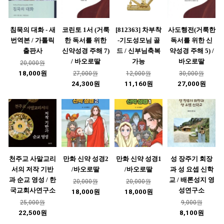
침묵의 대화 - 새
코린토 1서 (거룩
[812363] 차부착
사도행전(거룩한
번역본 / 가톨릭
한 독서를 위한
-기도성모님 골
독서를 위한 신
출판사
신약성경 주해 7)
드 / 신부님축복
약성경 주해 5) /
/ 바오로딸
가능
바오로딸
20,000원
18,000원
27,000원
12,000원
30,000원
24,300원
11,160원
27,000원
천주교 사말교리
만화 신약 성경2
만화 신약 성경1
성 장주기 회장
서의 저작 기반
/바오로딸
/바오로딸
과 성 요셉 신학
과 순교 영성 / 한
교 / 배론성지 영
20,000원
20,000원
국교회사연구소
성연구소
18,000원
18,000원
25,000원
9,000원
22,500원
8,100원