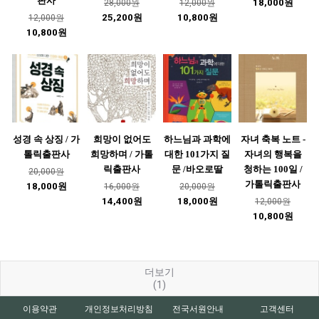
판사
18,000원
28,000원
12,000원
25,200원
10,800원
12,000원
10,800원
성경 속 상징 / 가
희망이 없어도
하느님과 과학에
자녀 축복 노트 -
톨릭출판사
희망하며 / 가톨
대한 101가지 질
자녀의 행복을
릭출판사
문 /바오로딸
청하는 100일 /
20,000원
가톨릭출판사
18,000원
16,000원
20,000원
14,400원
18,000원
12,000원
10,800원
더보기
(1)
이용약관
개인정보처리방침
전국서원안내
고객센터