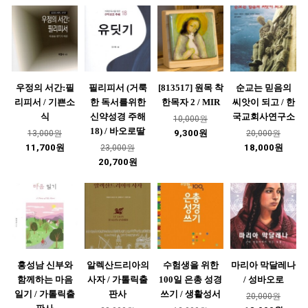
우정의 서간:필
필리피서 (거룩
[813517] 원목 착
순교는 믿음의
리피서 / 기쁜소
한 독서를위한
한목자 2 / MIR
씨앗이 되고 / 한
식
신약성경 주해
국교회사연구소
10,000원
18) / 바오로딸
9,300원
13,000원
20,000원
11,700원
18,000원
23,000원
20,700원
홍성남 신부와
알렉산드리아의
수험생을 위한
마리아 막달레나
함께하는 마음
사자 / 가톨릭출
100일 은총 성경
/ 성바오로
일기 / 가톨릭출
판사
쓰기 / 생활성서
20,000원