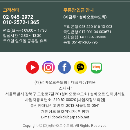
고객센터
무통장 입금 안내
02-945-2972
(예금주 : 성바오로수도회)
010-2572-1365
우리은행 058-220-616-13-003
평일(월~금) 09:00 ~ 17:30
국민은행 017-001-04-003671
점심시간 12:30 ~ 13:30
신한은행 14000-92-06886
토요일·일요일·공휴일 휴무
농협 051-01-360-796
(재)성바오로수도회
| 대표자
:
강병완
소재지
:
서울특별시 강북구 오현로7길 20 (성바오로수도회) 성바오로 인터넷서원
사업자등록번호
:
210-82-00020
[사업자정보확인]
통신판매업신고번호
:
2013-서울강북-0541
개인정보 보호책임자
:
이봉하
E-mail
:
bookclub@paolo.net
Copyright ⓒ (재)성바오로수도회. All Rights Reserved.