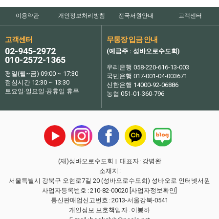
이용약관
개인정보처리방침
전국서원안내
고객센터
고객센터
무통장 입금 안내
02-945-2972
(예금주 : 성바오로수도회)
010-2572-1365
우리은행 058-220-616-13-003
평일(월~금) 09:00 ~ 17:30
국민은행 017-001-04-003671
점심시간 12:30 ~ 13:30
신한은행 14000-92-06886
토요일·일요일·공휴일 휴무
농협 051-01-360-796
(재)성바오로수도회
| 대표자
:
강병완
소재지
:
서울특별시 강북구 오현로7길 20 (성바오로수도회) 성바오로 인터넷서원
사업자등록번호
:
210-82-00020
[사업자정보확인]
통신판매업신고번호
:
2013-서울강북-0541
개인정보 보호책임자
:
이봉하