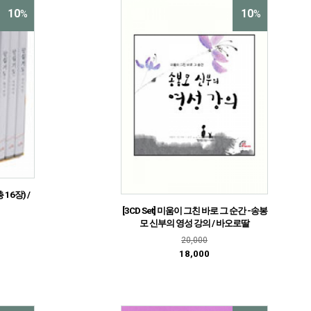
10
10
%
%
16장) /
[3CD Set] 미움이 그친 바로 그 순간 -송봉
모 신부의 영성 강의 / 바오로딸
20,000
18,000