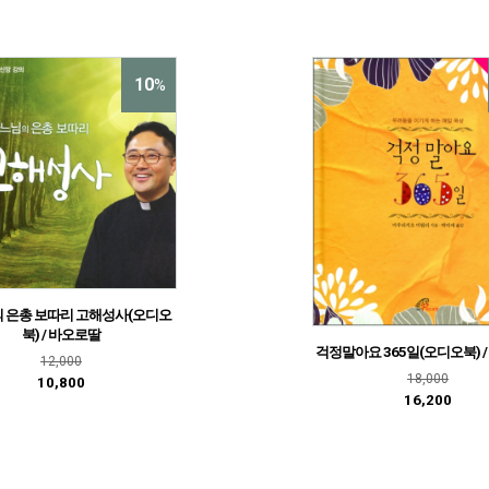
10
%
 은총 보따리 고해성사(오디오
북) / 바오로딸
걱정말아요 365일(오디오북) 
12,000
18,000
10,800
16,200