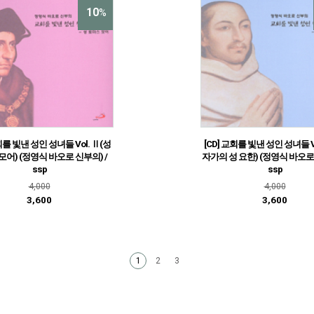
10
%
회를 빛낸 성인 성녀들 Vol. Ⅱ(성
[CD] 교회를 빛낸 성인 성녀들 V
모어) (정영식 바오로 신부의) /
자가의 성 요한) (정영식 바오로 
ssp
ssp
4,000
4,000
3,600
3,600
2
3
1