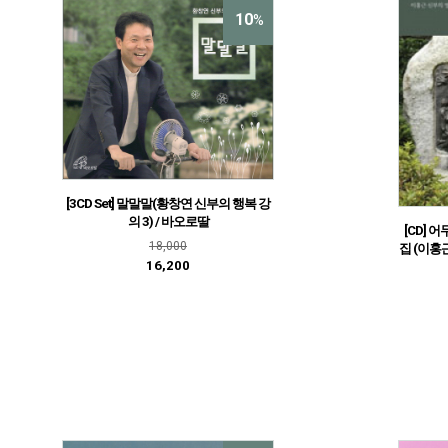
10
%
[3CD Set] 말말말(황창연 신부의 행복 강
의 3) / 바오로딸
[CD] 
18,000
집 (이홍
16,200