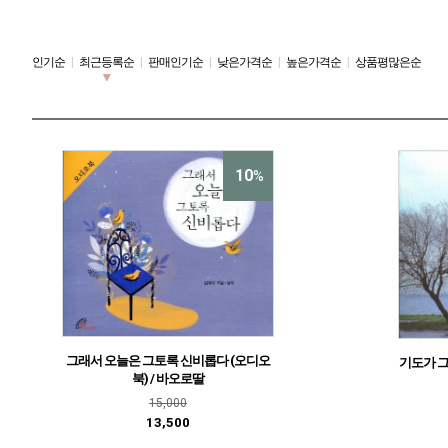
인기순
|
최근등록순
|
판매인기순
|
낮은가격순
|
높은가격순
|
상품평많은순
10
%
그래서 오늘은 그토록 신비롭다 (오디오
기도가 그리
북) / 바오로딸
15,000
13,500