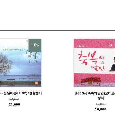
10
%
운 날에는(CD Set) / 생활성서
[2CD Set] 축복의 달인 (오디오
성서
24,000
12,000
21,600
10,800