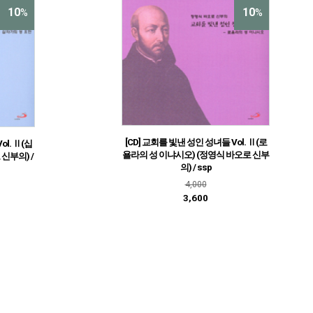
10
10
%
%
[CD] 교회를 빛낸 성인 성녀들 Vol. Ⅱ(로
ol. Ⅱ(십
욜라의 성 이냐시오) (정영식 바오로 신부
신부의) /
의) / ssp
4,000
3,600