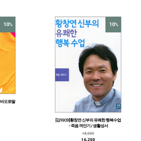
10
10
%
%
/ 바오로딸
[강의CD]황창연 신부의 유쾌한 행복수업
- 죽음 껴안기 / 생활성서
18,000
16,200