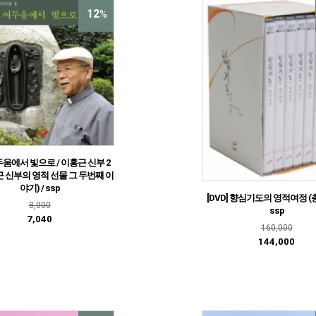
12
%
어두움에서 빛으로 / 이홍근 신부 2
근 신부의 영적 선물 그 두번째 이
야기) / ssp
[DVD] 향심기도의 영적여정 (총 
8,000
ssp
7,040
160,000
144,000