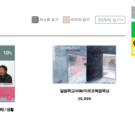
리스트 보기
이미지 보기
10
%
말씀학교/USB/마르코복음묵상
20,000
북) / 생활