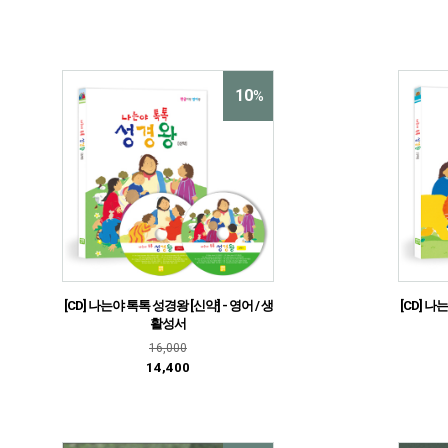
10
%
[CD] 나는야 톡톡 성경왕 [신약] - 영어 / 생
[CD] 나
활성서
16,000
14,400