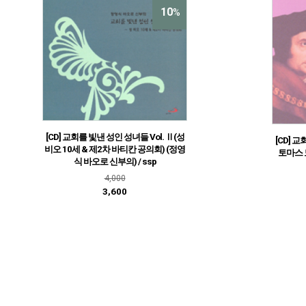
10
%
[CD] 교회를 빛낸 성인 성녀들 Vol. Ⅱ(성
[CD] 교
비오 10세 & 제2차 바티칸 공의회) (정영
토마스 
식 바오로 신부의) / ssp
4,000
3,600