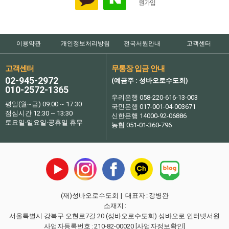
이용약관
개인정보처리방침
전국서원안내
고객센터
고객센터
무통장 입금 안내
02-945-2972
(예금주 : 성바오로수도회)
010-2572-1365
우리은행 058-220-616-13-003
평일(월~금) 09:00 ~ 17:30
국민은행 017-001-04-003671
점심시간 12:30 ~ 13:30
신한은행 14000-92-06886
토요일·일요일·공휴일 휴무
농협 051-01-360-796
(재)성바오로수도회
| 대표자
:
강병완
소재지
:
서울특별시 강북구 오현로7길 20 (성바오로수도회) 성바오로 인터넷서원
사업자등록번호
:
210-82-00020
[사업자정보확인]