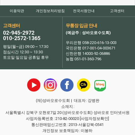
이용약관
개인정보처리방침
전국서원안내
고객센터
고객센터
무통장 입금 안내
02-945-2972
(예금주 : 성바오로수도회)
010-2572-1365
우리은행 058-220-616-13-003
평일(월~금) 09:00 ~ 17:30
국민은행 017-001-04-003671
점심시간 12:30 ~ 13:30
신한은행 14000-92-06886
토요일·일요일·공휴일 휴무
농협 051-01-360-796
(재)성바오로수도회
| 대표자
:
강병완
소재지
:
서울특별시 강북구 오현로7길 20 (성바오로수도회) 성바오로 인터넷서원
사업자등록번호
:
210-82-00020
[사업자정보확인]
통신판매업신고번호
:
2013-서울강북-0541
개인정보 보호책임자
:
이봉하