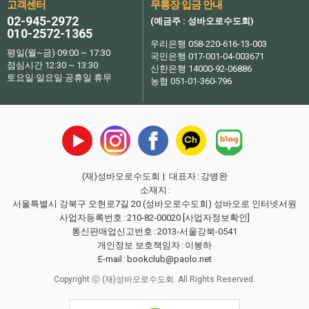
고객센터
무통장 입금 안내
02-945-2972
(예금주 : 성바오로수도회)
010-2572-1365
우리은행 058-220-616-13-003
평일(월~금) 09:00 ~ 17:30
국민은행 017-001-04-003671
점심시간 12:30 ~ 13:30
신한은행 14000-92-06886
토요일·일요일·공휴일 휴무
농협 051-01-360-796
(재)성바오로수도회
| 대표자
:
강병완
소재지
:
서울특별시 강북구 오현로7길 20 (성바오로수도회) 성바오로 인터넷서원
사업자등록번호
:
210-82-00020
[사업자정보확인]
통신판매업신고번호
:
2013-서울강북-0541
개인정보 보호책임자
:
이봉하
E-mail
:
bookclub@paolo.net
Copyright ⓒ (재)성바오로수도회. All Rights Reserved.