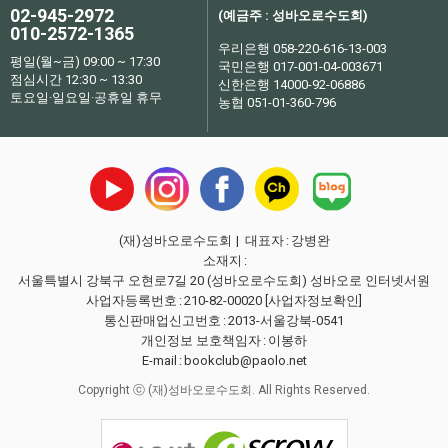
02-945-2972
(예금주 : 성바오로수도회)
010-2572-1365
우리은행 058-220-616-13-003
평일(월~금) 09:00 ~ 17:30
국민은행 017-001-04-003671
점심시간 12:30 ~ 13:30
신한은행 14000-92-06886
토요일·일요일·공휴일 휴무
농협 051-01-360-796
(재)성바오로수도회
| 대표자
:
강병완
소재지
:
서울특별시 강북구 오현로7길 20 (성바오로수도회) 성바오로 인터넷서원
사업자등록번호
:
210-82-00020
[사업자정보확인]
통신판매업신고번호
:
2013-서울강북-0541
개인정보 보호책임자
:
이봉하
E-mail
:
bookclub@paolo.net
Copyright ⓒ (재)성바오로수도회. All Rights Reserved.