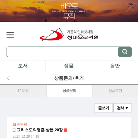
도서
성물
음반
상품문의/후기
1:1문의
상품문의
상품후기
글쓰기
검색 ▼
답변완료
그리스도의영혼 상본 20장
2021-12-29 14:18