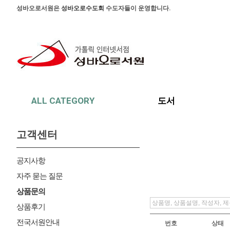
본문 바로가기
주메뉴 바로가기
사이드메뉴 바로가기
성바오로서원은
성바오로수도회
수도자들이 운영합니다.
ALL CATEGORY
도서
고객센터
공지사항
자주 묻는 질문
상품문의
상품후기
전국서원안내
번호
상태