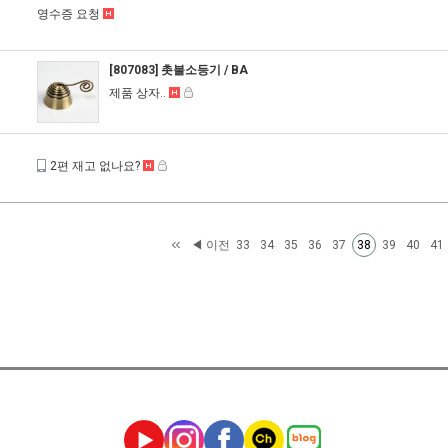
영수증 요청
[807083] 촛불소등기 / BA
제품 상자..
2편 재고 없나요?
◀ 이전
33
34
35
36
37
39
40
41
38