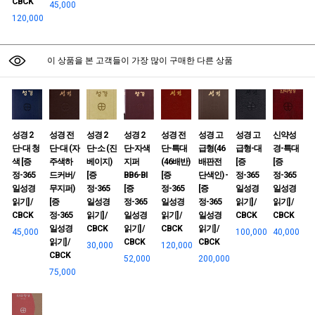
CBCK
45,000
120,000
이 상품을 본 고객들이 가장 많이 구매한 다른 상품
성경 2
성경 전
성경 2
성경 2
성경 전
성경 고
성경 고
신약성
단-대 청
단-대 (자
단-소 (진
단-자색
단-특대
급형(46
급형-대
경-특대
색 [증
주색하
베이지)
지퍼
(46배반)
배판전
[증
[증
정-365
드커버/
[증
BB6-BI
[증
단색인) -
정-365
정-365
일성경
무지퍼)
정-365
[증
정-365
[증
일성경
일성경
읽기] /
[증
일성경
정-365
일성경
정-365
읽기] /
읽기] /
CBCK
정-365
읽기] /
일성경
읽기] /
일성경
CBCK
CBCK
일성경
CBCK
읽기] /
CBCK
읽기] /
45,000
100,000
40,000
읽기] /
CBCK
CBCK
30,000
120,000
CBCK
52,000
200,000
75,000