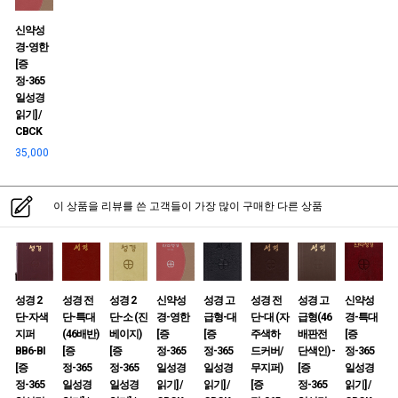
신약성
경-영한
[증
정-365
일성경
읽기] /
CBCK
35,000
이 상품을 리뷰를 쓴 고객들이 가장 많이 구매한 다른 상품
성경 2
성경 전
성경 2
신약성
성경 고
성경 전
성경 고
신약성
단-자색
단-특대
단-소 (진
경-영한
급형-대
단-대 (자
급형(46
경-특대
지퍼
(46배반)
베이지)
[증
[증
주색하
배판전
[증
BB6-BI
[증
[증
정-365
정-365
드커버/
단색인) -
정-365
[증
정-365
정-365
일성경
일성경
무지퍼)
[증
일성경
정-365
일성경
일성경
읽기] /
읽기] /
[증
정-365
읽기] /