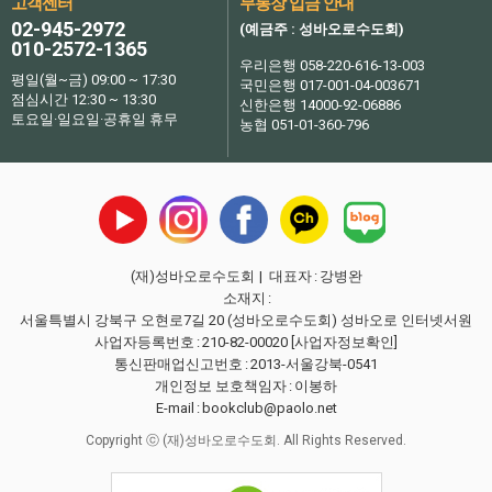
고객센터
무통장 입금 안내
02-945-2972
(예금주 : 성바오로수도회)
010-2572-1365
우리은행 058-220-616-13-003
평일(월~금) 09:00 ~ 17:30
국민은행 017-001-04-003671
점심시간 12:30 ~ 13:30
신한은행 14000-92-06886
토요일·일요일·공휴일 휴무
농협 051-01-360-796
(재)성바오로수도회
| 대표자
:
강병완
소재지
:
서울특별시 강북구 오현로7길 20 (성바오로수도회) 성바오로 인터넷서원
사업자등록번호
:
210-82-00020
[사업자정보확인]
통신판매업신고번호
:
2013-서울강북-0541
개인정보 보호책임자
:
이봉하
E-mail
:
bookclub@paolo.net
Copyright ⓒ (재)성바오로수도회. All Rights Reserved.