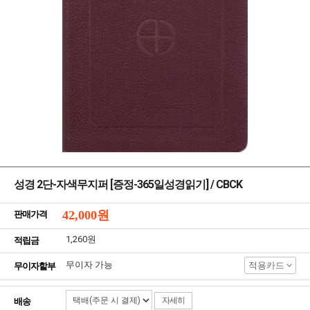
성경 2단-자색무지퍼 [증정-365일성경읽기] / CBCK
42,000
원
판매가격
1,260원
적립금
무이자 가능
적용카드
무이자할부
자세히
배송