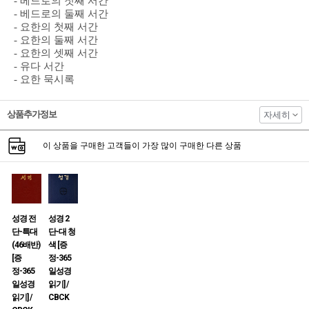
- 베드로의 첫째 서간
- 베드로의 둘째 서간
- 요한의 첫째 서간
- 요한의 둘째 서간
- 요한의 셋째 서간
- 유다 서간
- 요한 묵시록
상품추가정보
자세히
이 상품을 구매한 고객들이 가장 많이 구매한 다른 상품
성경 전
성경 2
단-특대
단-대 청
(46배반)
색 [증
[증
정-365
정-365
일성경
일성경
읽기] /
읽기] /
CBCK