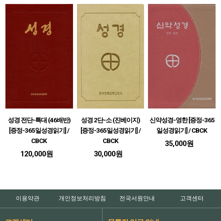
성경 전단-특대 (46배반)
성경 2단-소 (진베이지)
신약성경-영한 [증정-365
[증정-365일성경읽기] /
[증정-365일성경읽기] /
일성경읽기] / CBCK
CBCK
CBCK
35,000원
120,000원
30,000원
이용약관
개인정보처리방침
전국서원안내
고객센터