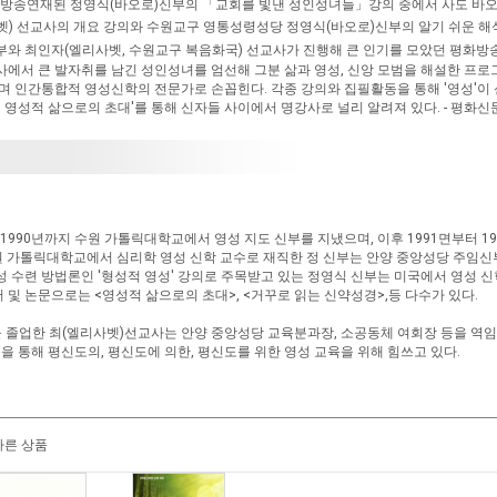
서 방송연재된 정영식(바오로)신부의 「교회를 빛낸 성인성녀들」강의 중에서 사도 바오
벳) 선교사의 개요 강의와 수원교구 영통성령성당 정영식(바오로)신부의 알기 쉬운 해
 최인자(엘리사벳, 수원교구 복음화국) 선교사가 진행해 큰 인기를 모았던 평화방송 
에서 큰 발자취를 남긴 성인성녀를 엄선해 그분 삶과 영성, 신앙 모범을 해설한 프로그
 인간통합적 영성신학의 전문가로 손꼽힌다. 각종 강의와 집필활동을 통해 '영성'이 
 영성적 삶으로의 초대'를 통해 신자들 사이에서 명강사로 널리 알려져 있다. - 평화신문
터 1990년까지 수원 가톨릭대학교에서 영성 지도 신부를 지냈으며, 이후 1991면부터 
 수원 가톨릭대학교에서 심리학 영성 신학 교수로 재직한 정 신부는 안양 중앙성당 주임
 수련 방법론인 '형성적 영성' 강의로 주목받고 있는 정영식 신부는 미국에서 영성 신학
서 및 논문으로는 <영성적 삶으로의 초대>, <거꾸로 읽는 신약성경>,등 다수가 있다.
 졸업한 최(엘리사벳)선교사는 안양 중앙성당 교육분과장, 소공동체 여회장 등을 역임
등을 통해 평신도의, 평신도에 의한, 평신도를 위한 영성 교육을 위해 힘쓰고 있다.
다른 상품