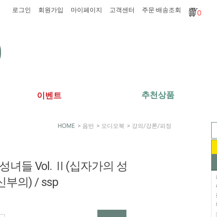
로그인
회원가입
마이페이지
고객센터
주문·배송조회
0
추천상품
이벤트
>
음반
>
오디오북
>
강의/강론/피정
 성녀들 Vol. Ⅱ(십자가의 성
부의) / ssp