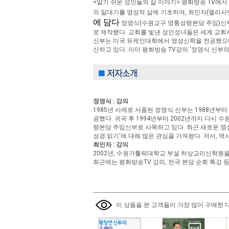
<알기 쉬운 성인들의 삶 이야기> 평화방송 TV에
의 일대기를 영성적 삶에 기초하여, 최인자(엘리사
에 담다
정영식(수원교구 영통성령본당 주임)신부와
로 제작됐다. 교회를 빛낸 성인성녀들은 세계 교회사
신부는 미국 듀케인대학에서 영성신학을 전공했으며
신하고 있다. 이미 평화방송 TV강의 '정영식 신부의
정영식 : 강의
1985년 사제로 서품된 정영식 신부는 1988년부
공했다. 귀국 후 1994년부터 2002년까지 다시
령본당 주임신부로 사목하고 있다. 최근 새로운 영성
성경 읽기'에 대해 많은 관심을 가져왔다. 저서, 역
최인자 : 강의
2002년, 수원가톨릭대학교 부설 하상교리신학원을
최근에는 평화방송TV 강의, 전국 본당 순회 특강 
이 상품을 본 고객들이 가장 많이 구매한 