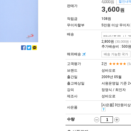
4,000원
할인내
판매가
3,600
원
적립금
108원
무이자할부
5만원 이상 무이자
배송
2,800원
(30,000원
추가배송비 : 500
해외배송
배송 가능한 국가
고객평가
2건
★★★★★
(5
브랜드
성바오로
출간일
2009년 05월
출고예상일
서원운영일 기준 2
강의
정영식 / 최인자
제조사
성바오로
[사은품] 3만원이상 구
사은품
수량