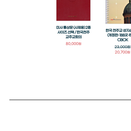
미사 통상문 (사제용) 2종
한국 천주교 성지
사이즈 선택 / 한국천주
(개정판-188곳 추
교주교회의
CBCK
80,000
원
23,000원
20,700
원