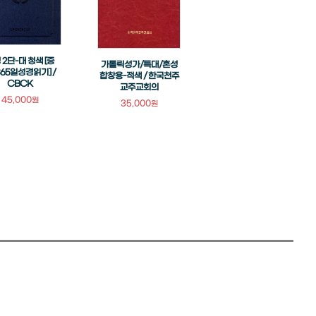
 2단-대 청색 [증
가톨릭성가/특대/혼성
365일성경읽기] /
합창용-적색 / 한국천주
CBCK
교주교회의
45,000
원
35,000
원