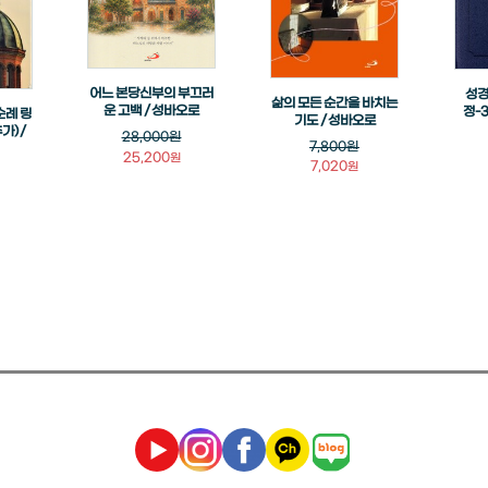
어느 본당신부의 부끄러
성경
삶의 모든 순간을 바치는
운 고백 / 성바오로
정-
순례 링
기도 / 성바오로
가) /
28,000원
7,800원
25,200
원
7,020
원