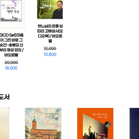
하느님의 은총 보
따리 고해성사(오
[3CD Set] 미움
디오북) / 바오로
이 그친 바로 그
딸
순간 -송봉모 신
12,000
부의 영성 강의 /
10,800
바오로딸
20,000
18,000
도서