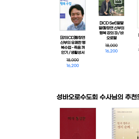
[3CD Set] 말말
말(황창연 신부의
행복 강의 3) / 바
[강의CD]황창연
오로딸
신부의 유쾌한 행
18,000
복수업 - 죽음 껴
16,200
안기 / 생활성서
18,000
16,200
성바오로수도회 수사님의 추천