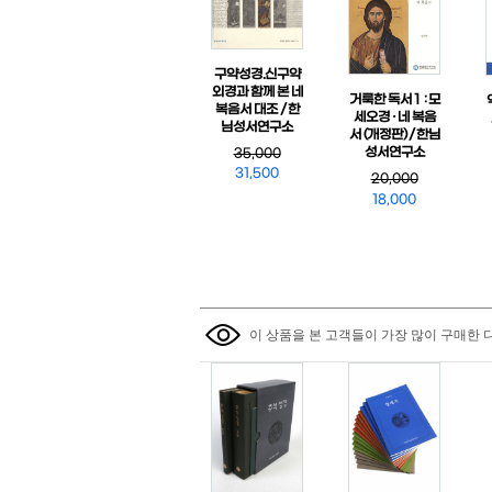
구약성경.신구약
외경과 함께 본 네
거룩한 독서 1 : 모
복음서 대조 / 한
세오경 · 네 복음
님성서연구소
서 (개정판) / 한님
성서연구소
35,000
31,500
20,000
18,000
이 상품을 본 고객들이 가장 많이 구매한 