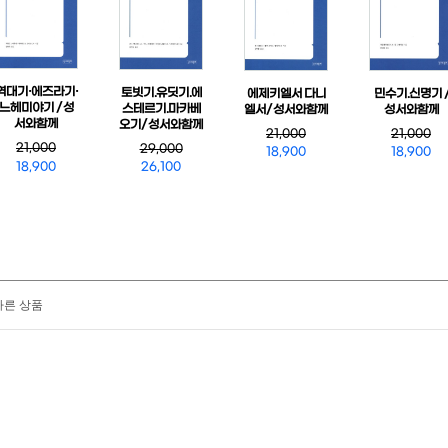
역대기·에즈라기·
토빗기.유딧기.에
민수기.신명기 
에제키엘서 다니
느헤미야기 / 성
스테르기.마카베
성서와함께
엘서/ 성서와함께
서와함께
오기/ 성서와함께
21,000
21,000
21,000
29,000
18,900
18,900
18,900
26,100
다른 상품