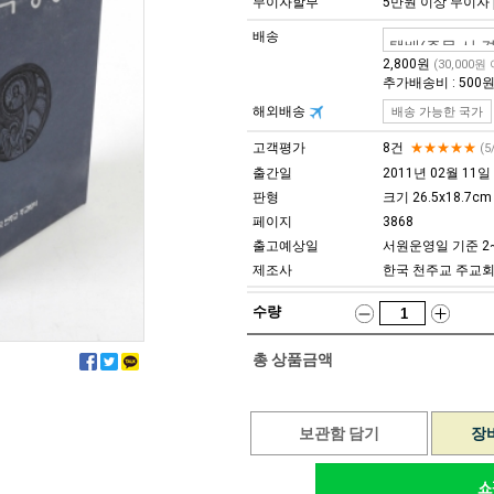
무이자할부
5만원 이상 무이자
배송
2,800원
(30,000원
추가배송비 : 500
해외배송
배송 가능한 국가
고객평가
8건
★★★★★
(5
출간일
2011년 02월 11일
판형
크기 26.5x18.7cm
페이지
3868
출고예상일
서원운영일 기준 2
제조사
한국 천주교 주교
수량
총 상품금액
보관함 담기
장