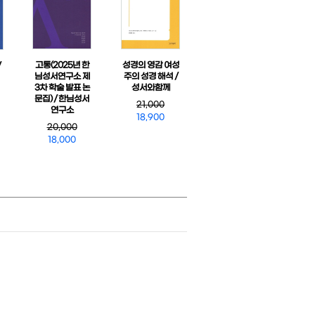
고통(2025년 한
성경의 영감 여성
/
님성서연구소 제
주의 성경 해석 /
3차 학술 발표 논
성서와함께
문집) / 한님성서
21,000
연구소
18,900
20,000
18,000