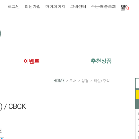
로그인
회원가입
마이페이지
고객센터
주문·배송조회
0
추천상품
이벤트
>
도서
>
성경
>
해설/주석
/ CBCK
원