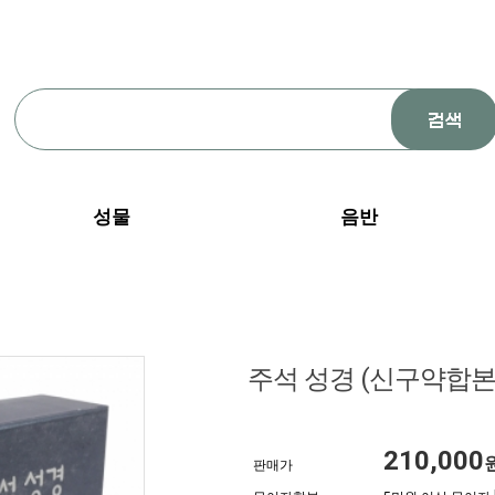
성물
음반
주석 성경 (신구약합본) 
210,000
판매가