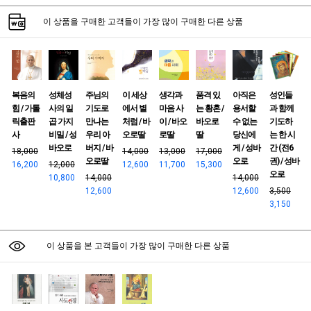
이 상품을 구매한 고객들이 가장 많이 구매한 다른 상품
복음의
성체성
주님의
이 세상
생각과
품격 있
아직은
성인들
힘 / 가톨
사의 일
기도로
에서 별
마음 사
는 황혼 /
용서할
과 함께
릭출판
곱 가지
만나는
처럼 / 바
이 / 바오
바오로
수 없는
기도하
사
비밀 / 성
우리 아
오로딸
로딸
딸
당신에
는 한 시
바오로
버지 / 바
게 / 성바
간 (전6
18,000
14,000
13,000
17,000
오로딸
오로
권) / 성바
16,200
12,000
12,600
11,700
15,300
오로
10,800
14,000
14,000
12,600
12,600
3,500
3,150
이 상품을 본 고객들이 가장 많이 구매한 다른 상품