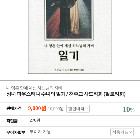
내 영혼 안에 계신 하느님의 자비
성녀 파우스티나 수녀의 일기 / 천주교 사도직회 (팔로티회)
9,000
원
10
판매가격
10,000
원
할인내역
%
270원
적립금
무이자 가능
적용카드
무이자할부