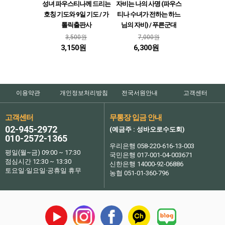
성녀 파우스티나께 드리는
자비는 나의 사명 (파우스
호칭 기도와 9일 기도 / 가
티나 수녀가 전하는 하느
톨릭출판사
님의 자비) / 푸른군대
3,500원
7,000원
3,150원
6,300원
이용약관
개인정보처리방침
전국서원안내
고객센터
고객센터
무통장 입금 안내
02-945-2972
(예금주 : 성바오로수도회)
010-2572-1365
우리은행 058-220-616-13-003
평일(월~금) 09:00 ~ 17:30
국민은행 017-001-04-003671
점심시간 12:30 ~ 13:30
신한은행 14000-92-06886
토요일·일요일·공휴일 휴무
농협 051-01-360-796