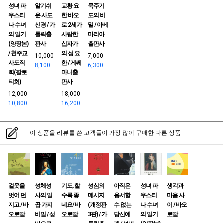
성녀 파
알기쉬
교황 요
묵주기
우스티
운 사도
한 바오
도의 비
나 수녀
신경 / 가
로 2세가
밀 / 아베
의 일기
톨릭출
사랑한
마리아
(양장본)
판사
십자가
출판사
/ 천주교
의 성 요
10,000
7,000
사도직
한 / 게쎄
8,100
6,300
회(팔로
마니출
티회)
판사
12,000
18,000
10,800
16,200
이 상품을 리뷰를 쓴 고객들이 가장 많이 구매한 다른 상품
겉옷을
성체성
기도, 할
성심의
아직은
성녀 파
생각과
벗어 던
사의 일
수록 좋
메시지
용서할
우스티
마음 사
지고 / 바
곱 가지
네요/ 바
(개정판
수 없는
나 수녀
이 / 바오
오로딸
비밀 / 성
오로딸
3판) / 가
당신에
의 일기
로딸