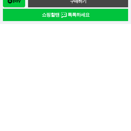
상품추가정보
자세히
쇼핑할땐
톡톡하세요
관련상품
이용약관
개인정보처리방침
전국서원안내
고객센터
고객센터
무통장 입금 안내
02-945-2972
(예금주 : 성바오로수도회)
010-2572-1365
우리은행 058-220-616-13-003
평일(월~금) 09:00 ~ 17:30
국민은행 017-001-04-003671
점심시간 12:30 ~ 13:30
신한은행 14000-92-06886
토요일·일요일·공휴일 휴무
농협 051-01-360-796