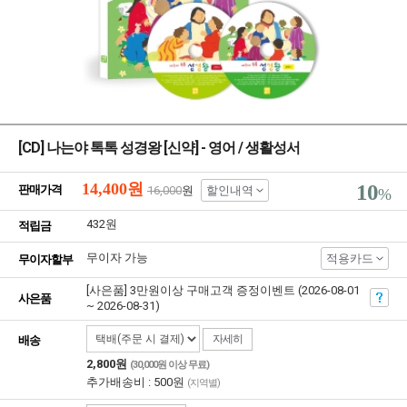
[CD] 나는야 톡톡 성경왕 [신약] - 영어 / 생활성서
14,400
원
10
판매가격
16,000
원
할인내역
%
432원
적립금
무이자 가능
적용카드
무이자할부
[사은품] 3만원이상 구매고객 증정이벤트 (2026-08-01
사은품
~ 2026-08-31)
자세히
배송
2,800원
(30,000원 이상 무료)
추가배송비 : 500원
(지역별)