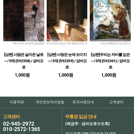
[상본] 사람은 살아온 날로
[상본] 사랑은 눈에 보이지
[상본]우리는 자비를 입은
~ / 5매 (592358) / 성바오
~ / 5매 (592359) / 성바오
~ / 5매 (592361) / 성바오
로
로
로
1,000원
1,000원
1,000원
이용약관
개인정보처리방침
전국서원안내
고객센터
고객센터
무통장 입금 안내
02-945-2972
(예금주 : 성바오로수도회)
010-2572-1365
우리은행 058-220-616-13-003