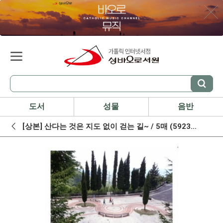
도서
성물
음반
[상본] 산다는 것은 지도 없이 걷는 길~ / 5매 (592360) / 성바오로