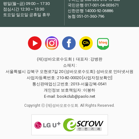
평일(월~금) 09:00 ~ 17:30
국민은행 017-001-04-003671
점심시간 12:30 ~ 13:30
신한은행 14000-92-06886
토요일·일요일·공휴일 휴무
농협 051-01-360-796
(재)성바오로수도회
| 대표자
:
강병완
소재지
:
서울특별시 강북구 오현로7길 20 (성바오로수도회) 성바오로 인터넷서원
사업자등록번호
:
210-82-00020
[사업자정보확인]
통신판매업신고번호
:
2013-서울강북-0541
개인정보 보호책임자
:
이봉하
E-mail
:
bookclub@paolo.net
Copyright ⓒ (재)성바오로수도회. All Rights Reserved.