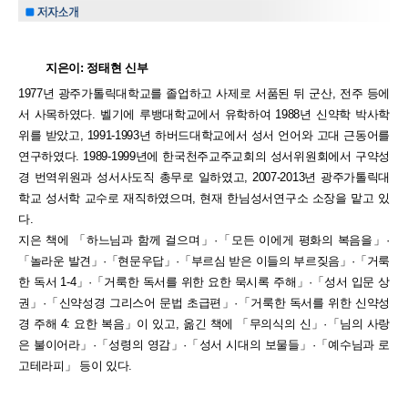
지은이:
정태현 신부
1977년 광주가톨릭대학교를 졸업하고 사제로 서품된 뒤 군산, 전주 등에
서 사목하였다. 벨기에 루뱅대학교에서 유학하여 1988년 신약학 박사학
위를 받았고, 1991-1993년 하버드대학교에서 성서 언어와 고대 근동어를
연구하였다. 1989-1999년에 한국천주교주교회의 성서위원회에서 구약성
경 번역위원과 성서사도직 총무로 일하였고, 2007-2013년 광주가톨릭대
학교 성서학 교수로 재직하였으며, 현재 한님성서연구소 소장을 맡고 있
다.
지은 책에 「하느님과 함께 걸으며」·「모든 이에게 평화의 복음을」·
「놀라운 발견」·「현문우답」·「부르심 받은 이들의 부르짖음」·「거룩
한 독서 1-4」·「거룩한 독서를 위한 요한 묵시록 주해」·「성서 입문 상
권」·「신약성경 그리스어 문법 초급편」·「거룩한 독서를 위한 신약성
경 주해 4: 요한 복음」이 있고, 옮긴 책에 「무의식의 신」·「님의 사랑
은 불이어라」·「성령의 영감」·「성서 시대의 보물들」·「예수님과 로
고테라피」 등이 있다.​