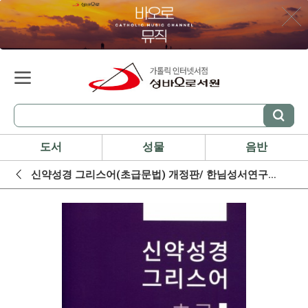
도서
성물
음반
신약성경 그리스어(초급문법) 개정판/ 한님성서연구소