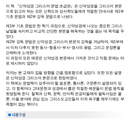
이 책 『신약성경 그리스어 문법:초급편』은 신약성경을 그리스어 본문
으로 읽고자 하는 모든 신학도와 성서학도들에게 적절한 안내서로 제1부
기초 문법과 제2부 강독 문법으로 나뉜다.
제1부 기초 문법은 한 학기 과정으로, 신약성경에 나오는 중요한 그리스
낱말을 숙지하고 비교적 간단한 본문을 해독하는 것을 돕는 데 목적을 두
었다.
제2부 강독 문법은 신약성경 그리스어 본문의 강독을 겨냥하여, 제1부에
서 미처 다루지 못한 동사･형용사･부사･명사의 용법, 그리고 문장론을
간략하게 소개한다.
이 과정의 모든 예문은 신약성경 본문에서 가져온 것이고 익힘 문제는 따
로 제시하지 않았다.
저자는 본 교재의 집필 방향을 간결,명료함으로 삼았다. 또한 모든 설명
은 신약성경 그리스어 본문으로 한정하였다.
이 책에는 문법책이 갖추어야 할 음운론, 통사론, 구문론이 설명되어 있
고, 각 항목마다 고대문헌과 성경에서 뽑은 적절한 예문들이 문법 원칙을
뒷받침해 준다. 철학과 신학, 문학, 언어학 전공자들에게 필독서임은 물
론, 이들 분야에 관심 있는 그리스도교인들의 지적 욕구를 채우기에도 부
족함이 없는 책이다.