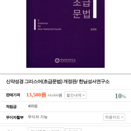
신약성경 그리스어(초급문법) 개정판/ 한님성서연구소
13,500
원
10
판매가격
15,000
원
할인내역
%
405원
적립금
무이자 가능
적용카드
무이자할부