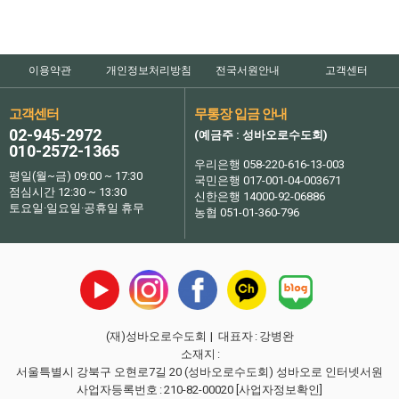
이용약관
개인정보처리방침
전국서원안내
고객센터
고객센터
무통장 입금 안내
02-945-2972
(예금주 : 성바오로수도회)
010-2572-1365
우리은행 058-220-616-13-003
평일(월~금) 09:00 ~ 17:30
국민은행 017-001-04-003671
점심시간 12:30 ~ 13:30
신한은행 14000-92-06886
토요일·일요일·공휴일 휴무
농협 051-01-360-796
(재)성바오로수도회
| 대표자
:
강병완
소재지
:
서울특별시 강북구 오현로7길 20 (성바오로수도회) 성바오로 인터넷서원
사업자등록번호
:
210-82-00020
[사업자정보확인]