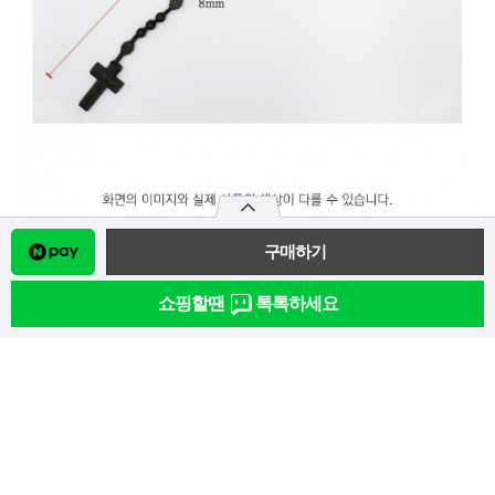
쇼핑할땐
톡톡하세요
상품추가정보
자세히
관련상품