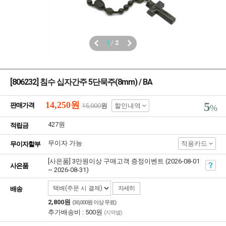
1
/
2
[806232] 침수 십자간주 5단묵주(8mm) / BA
14,250
원
5
판매가격
15,000
원
할인내역
%
427원
적립금
무이자 가능
적용카드
무이자할부
[사은품] 3만원이상 구매고객 증정이벤트 (2026-08-01
사은품
~ 2026-08-31)
자세히
배송
2,800원
(30,000원 이상 무료)
추가배송비 : 500원
(지역별)