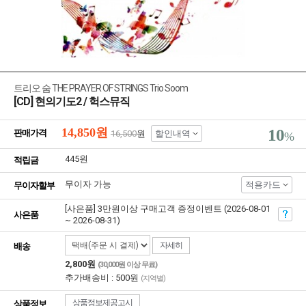
트리오 숨 THE PRAYER OF STRINGS Trio Soom
[CD] 현의기도2 / 헉스뮤직
14,850
원
10
판매가격
16,500
원
할인내역
%
445원
적립금
무이자 가능
적용카드
무이자할부
[사은품] 3만원이상 구매고객 증정이벤트 (2026-08-01
사은품
~ 2026-08-31)
자세히
배송
2,800원
(30,000원 이상 무료)
추가배송비 : 500원
(지역별)
상품정보제공고시
상품정보