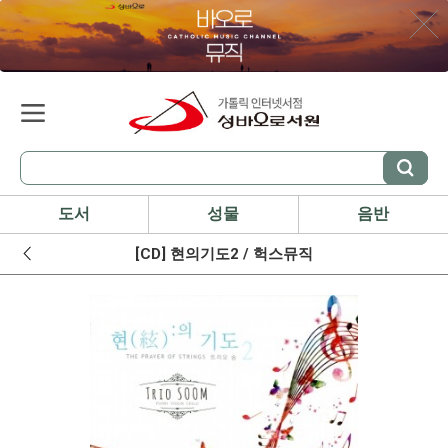
도서
성물
음반
[CD] 현의기도2 / 헉스뮤직