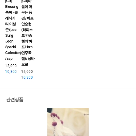
[CD]
[CD] 마
Blessing
음이 머
축복 - 클
무는 풍
래식기
경 / 하프
타 이성
안승현
준 (Lee
(하피스
Sung
트 안승
Joon
현의 하
Special
프 Harp
Collection)
연주곡
/ ssp
집) / 성바
오로
12,000
10,800
12,000
10,800
관련상품