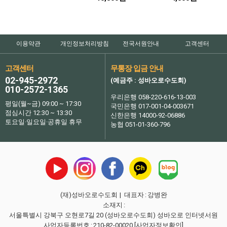
이용약관
개인정보처리방침
전국서원안내
고객센터
고객센터
무통장 입금 안내
02-945-2972
(예금주 : 성바오로수도회)
010-2572-1365
우리은행 058-220-616-13-003
평일(월~금) 09:00 ~ 17:30
국민은행 017-001-04-003671
점심시간 12:30 ~ 13:30
신한은행 14000-92-06886
토요일·일요일·공휴일 휴무
농협 051-01-360-796
(재)성바오로수도회
| 대표자
:
강병완
소재지
:
서울특별시 강북구 오현로7길 20 (성바오로수도회) 성바오로 인터넷서원
사업자등록번호
:
210-82-00020
[사업자정보확인]