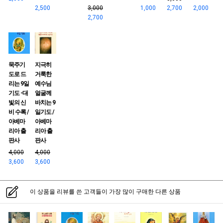
2,500
3,000
1,000
2,700
2,000
2,700
묵주기
지극히
도로 드
거룩한
리는 9일
예수님
기도 -대
얼굴께
빛의 신
바치는 9
비 수록 /
일기도 /
아베마
아베마
리아 출
리아 출
판사
판사
4,000
4,000
3,600
3,600
이 상품을 리뷰를 쓴 고객들이 가장 많이 구매한 다른 상품