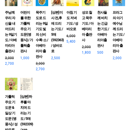
주님께
어린이
묵주기
[상본] 미
아침 기
성모 칠
천사들
프라그
우리 자
를 위한
도로 드
사 전,후
도 저녁
고 묵주
께 바치
의 아기
신을 내
가톨릭
리는 9일
에 드리
기도 / 성
기도 / 아
는 긴급
예수님
어드리
주요 기
기도 빛
는 기도 /
바오로
베마리
한 기도 /
께 드리
는 9일기
도문(병
의 신비
5매
아 출판
아베마
는 기도 /
6,000
도 / 아베
풍식) / 가
수록-소 /
(592363)
사
리아출
아베마
5,400
마리아
톨릭출
아베마
/ 성바오
판사
리아 출
2,000
출판사
판사
리아 출
로
판사
1,800
500
판사
3,000
1,000
2,500
2,000
2,700
3,000
2,700
가톨릭
[상본] 하
주요 기
루를 마
도문 &
치며 드
일상 기
리는 기
도문 (병
도 / 5매
풍식) / 성
(592339)
바오로
/ ssp