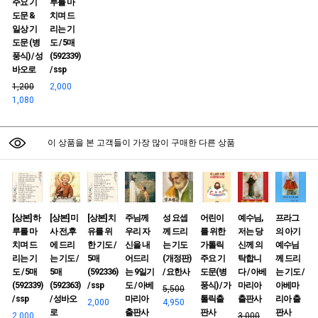
주요 기
루를 마
도문 &
치며 드
일상 기
리는 기
도문 (병
도 / 5매
풍식) / 성
(592339)
바오로
/ ssp
1,200
2,000
1,080
이 상품을 본 고객들이 가장 많이 구매한 다른 상품
[상본] 하
[상본] 미
[상본] 치
주님께
성 요셉
어린이
예수님,
프라그
루를 마
사 전,후
유를 위
우리 자
께 드리
를 위한
저는 당
의 아기
치며 드
에 드리
한 기도 /
신을 내
는 기도
가톨릭
신께 의
예수님
리는 기
는 기도 /
5매
어드리
(개정판)
주요 기
탁합니
께 드리
도 / 5매
5매
(592336)
는 9일기
/ 요한사
도문(병
다 / 아베
는 기도 /
(592339)
(592363)
/ ssp
도 / 아베
풍식) / 가
마리아
아베마
5,500
/ ssp
/ 성바오
마리아
톨릭출
출판사
리아 출
2,000
4,950
로
출판사
판사
판사
2,000
3,000