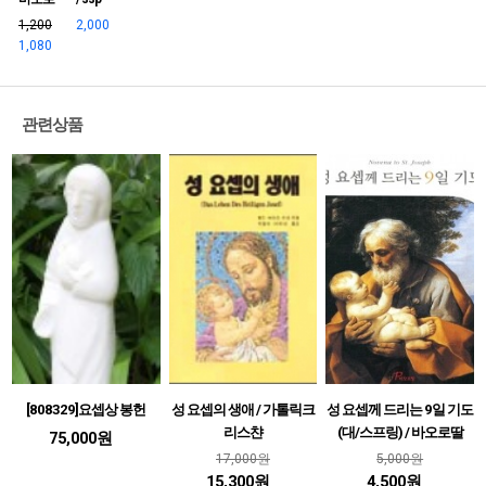
1,200
2,000
1,080
관련상품
[808329]요셉상 봉헌
성 요셉의 생애 / 가톨릭크
성 요셉께 드리는 9일 기도
리스챤
(대/스프링) / 바오로딸
75,000원
17,000원
5,000원
15,300원
4,500원