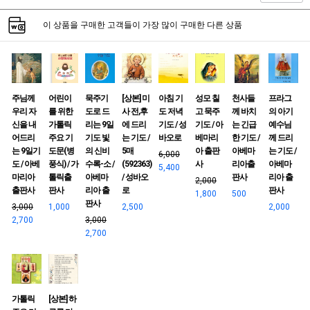
이 상품을 구매한 고객들이 가장 많이 구매한 다른 상품
주님께
어린이
묵주기
[상본] 미
아침 기
성모 칠
천사들
프라그
우리 자
를 위한
도로 드
사 전,후
도 저녁
고 묵주
께 바치
의 아기
신을 내
가톨릭
리는 9일
에 드리
기도 / 성
기도 / 아
는 긴급
예수님
어드리
주요 기
기도 빛
는 기도 /
바오로
베마리
한 기도 /
께 드리
는 9일기
도문(병
의 신비
5매
아 출판
아베마
는 기도 /
6,000
도 / 아베
풍식) / 가
수록-소 /
(592363)
사
리아출
아베마
5,400
마리아
톨릭출
아베마
/ 성바오
판사
리아 출
2,000
출판사
판사
리아 출
로
판사
1,800
500
판사
3,000
1,000
2,500
2,000
2,700
3,000
2,700
가톨릭
[상본] 하