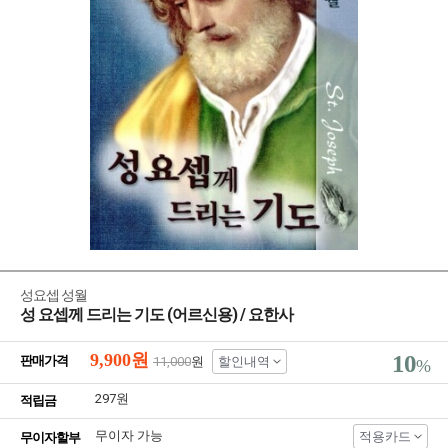
성요셉 성월
성 요셉께 드리는 기도 (어르신용) / 요한사
9,900
원
10
판매가격
11,000
원
할인내역
%
297원
적립금
무이자 가능
적용카드
무이자할부