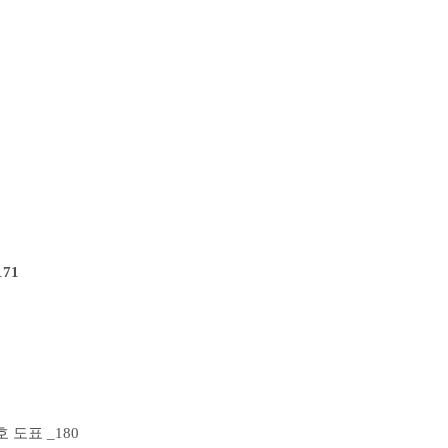
71
호 도표 _180