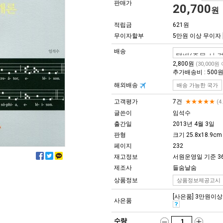
판매가
20,700
원
적립금
621원
무이자할부
5만원 이상 무이자
배송
2,800원
(30,000원
추가배송비 : 500
해외배송
배송 가능한 국가
고객평가
7건
★★★★★
(4
글쓴이
임석수
출간일
2013년 4월 3일
판형
크기 25.8x18.9cm
페이지
232
재고정보
서원운영일 기준 3
제조사
들숨날숨
상품정보
상품정보제공고시
[사은품] 3만원이상 구
사은품
수량