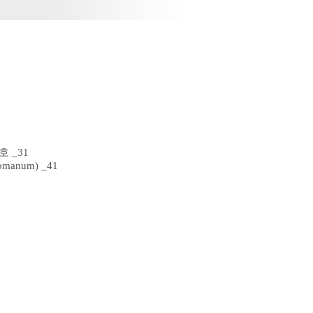
 _31
anum) _41