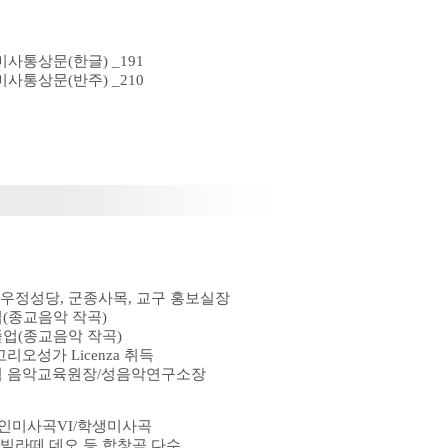
사통상문(한글) _191
사통상문(반주) _210
정성당, 군종사목, 교구 홍보실장
(종교음악 작곡)
졸업(종교음악 작곡)
오성가 Licenza 취득
톨릭 음악교육원장/성음악연구소장
/성인미사곡VI/학생미사곡
라떼 데오 등 합창곡 다수