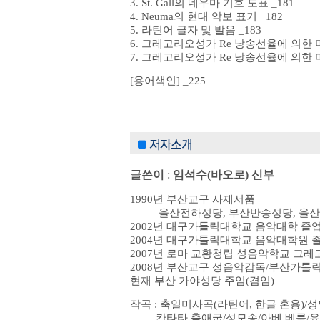
3. St. Gall의 네우마 기호 도표 _181
4. Neuma의 현대 악보 표기 _182
5. 라틴어 글자 및 발음 _183
6. 그레고리오성가 Re 낭송선율에 의한 미
7. 그레고리오성가 Re 낭송선율에 의한 미
[용어색인] _225
글쓴이
:
임석수(바오로) 신부
1990년 부산교구 사제서품
울산전하성당, 부산반송성당, 울산우
2002년 대구가톨릭대학교 음악대학 졸업
2004년 대구가톨릭대학교 음악대학원 
2007년 로마 교황청립 성음악학교 그레고리
2008년 부산교구 성음악감독/부산가
현재 부산 가야성당 주임(겸임)
작곡 : 축일미사곡(라틴어, 한글 혼용)
칸타타 출애굽/성모송/아베 베룸/유빌