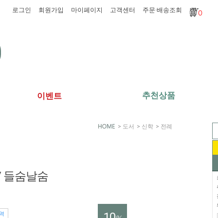
로그인
회원가입
마이페이지
고객센터
주문·배송조회
0
추천상품
이벤트
>
도서
>
신학
>
전례
/ 들숨날숨
10
역