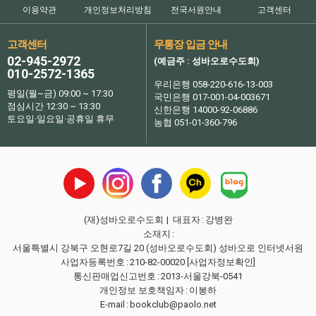
이용약관
개인정보처리방침
전국서원안내
고객센터
고객센터
무통장 입금 안내
02-945-2972
(예금주 : 성바오로수도회)
010-2572-1365
우리은행 058-220-616-13-003
평일(월~금) 09:00 ~ 17:30
국민은행 017-001-04-003671
점심시간 12:30 ~ 13:30
신한은행 14000-92-06886
토요일·일요일·공휴일 휴무
농협 051-01-360-796
(재)성바오로수도회
| 대표자
:
강병완
소재지
:
서울특별시 강북구 오현로7길 20 (성바오로수도회) 성바오로 인터넷서원
사업자등록번호
:
210-82-00020
[사업자정보확인]
통신판매업신고번호
:
2013-서울강북-0541
개인정보 보호책임자
:
이봉하
E-mail
:
bookclub@paolo.net