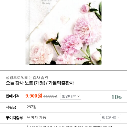
성경으로 익히는 감사 습관
오늘 감사 노트 (개정) / 가톨릭출판사
9,900
원
10
판매가격
11,000
원
할인내역
%
297원
적립금
무이자 가능
적용카드
무이자할부