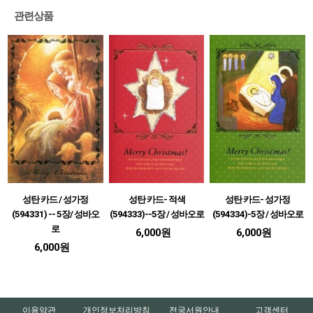
관련상품
성탄 카드 / 성가정
성탄 카드- 적색
성탄 카드- 성가정
(594331) -- 5장/ 성바오
(594333)--5장 / 성바오로
(594334)-5장 / 성바오로
로
6,000원
6,000원
6,000원
이용약관
개인정보처리방침
전국서원안내
고객센터