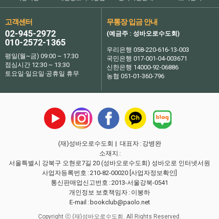
고객센터
무통장 입금 안내
02-945-2972
(예금주 : 성바오로수도회)
010-2572-1365
우리은행 058-220-616-13-003
평일(월~금) 09:00 ~ 17:30
국민은행 017-001-04-003671
점심시간 12:30 ~ 13:30
신한은행 14000-92-06886
토요일·일요일·공휴일 휴무
농협 051-01-360-796
(재)성바오로수도회
| 대표자
:
강병완
소재지
:
서울특별시 강북구 오현로7길 20 (성바오로수도회) 성바오로 인터넷서원
사업자등록번호
:
210-82-00020
[사업자정보확인]
통신판매업신고번호
:
2013-서울강북-0541
개인정보 보호책임자
:
이봉하
E-mail
:
bookclub@paolo.net
Copyright ⓒ (재)성바오로수도회. All Rights Reserved.