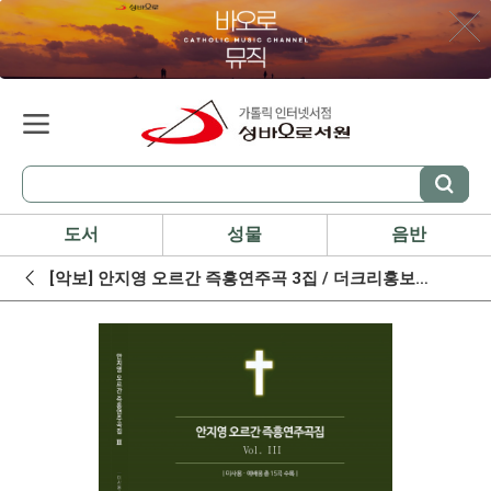
도서
성물
음반
[악보] 안지영 오르간 즉흥연주곡 3집 / 더크리홍보주식회사