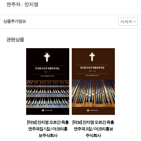
연주자 : 안지영
상품추가정보
자세히
관련상품
[악보] 안지영 오르간 즉흥
[악보] 안지영 오르간 즉흥
연주곡집 1집 / 더크리홍
연주곡 2집 / 더크리홍보
보주식회사
주식회사