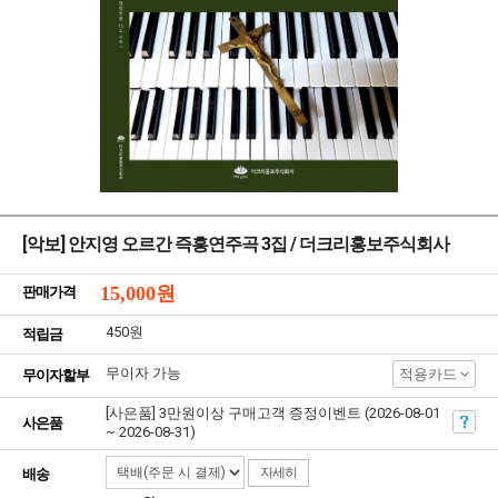
[악보] 안지영 오르간 즉흥연주곡 3집 / 더크리홍보주식회사
15,000
원
판매가격
450원
적립금
무이자 가능
적용카드
무이자할부
[사은품] 3만원이상 구매고객 증정이벤트 (2026-08-01
사은품
~ 2026-08-31)
자세히
배송