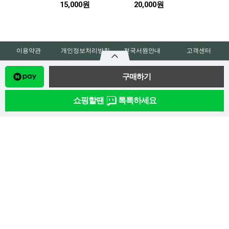
15,000원
20,000원
이용약관
개인정보처리방침
전국서원안내
고객센터
고객센터
무통장 입금 안내
02-945-2972
(예금주 : 성바오로수도회)
010-2572-1365
쇼핑할땐
톡톡하세요
우리은행 058-220-616-13-003
평일(월~금) 09:00 ~ 17:30
국민은행 017-001-04-003671
점심시간 12:30 ~ 13:30
신한은행 14000-92-06886
토요일·일요일·공휴일 휴무
농협 051-01-360-796
(재)성바오로수도회
| 대표자
:
강병완
소재지
:
서울특별시 강북구 오현로7길 20 (성바오로수도회) 성바오로 인터넷서원