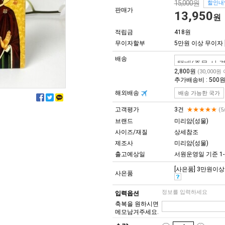
15,000원
할인내
판매가
13,950
원
적립금
418원
무이자할부
5만원 이상 무이자
배송
2,800원
(30,000원
추가배송비 : 500
해외배송
배송 가능한 국가
고객평가
3건
★★★★★
(5
브랜드
미리암(성물)
사이즈/재질
상세참조
제조사
미리암(성물)
출고예상일
서원운영일 기준 1-
[사은품] 3만원이상 구
사은품
정보를 입력하세요
입력옵션
축복을 원하시면
메모남겨주세요.