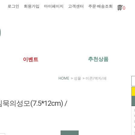
로그인
회원가입
마이페이지
고객센터
주문·배송조회
0
추천상품
이벤트
>
성물
>
이콘/액자/패
묵의성모(7.5*12cm) /