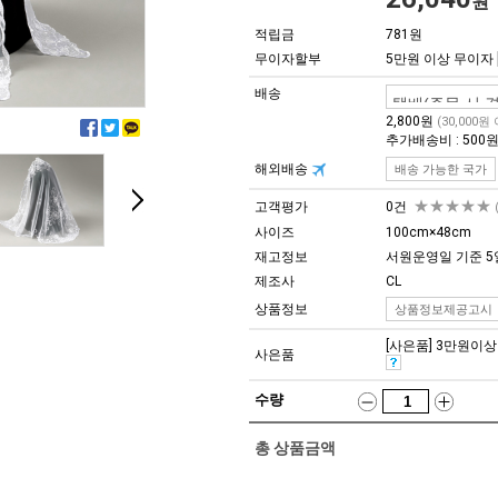
원
적립금
781원
무이자할부
5만원 이상 무이자
배송
2,800원
(30,000원
추가배송비 : 500
해외배송
배송 가능한 국가
★★★★★
고객평가
0건
사이즈
100cm×48cm
재고정보
서원운영일 기준 5
제조사
CL
상품정보
상품정보제공고시
[사은품] 3만원이상 구
사은품
수량
총 상품금액