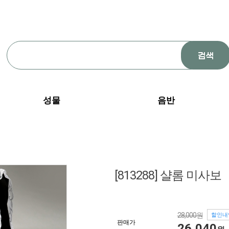
성물
음반
[813288] 샬롬 미사보
28,000원
할인내
판매가
26,040