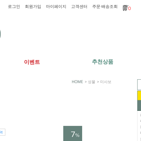
로그인
회원가입
마이페이지
고객센터
주문·배송조회
0
추천상품
이벤트
>
성물
>
미사보
7
역
%