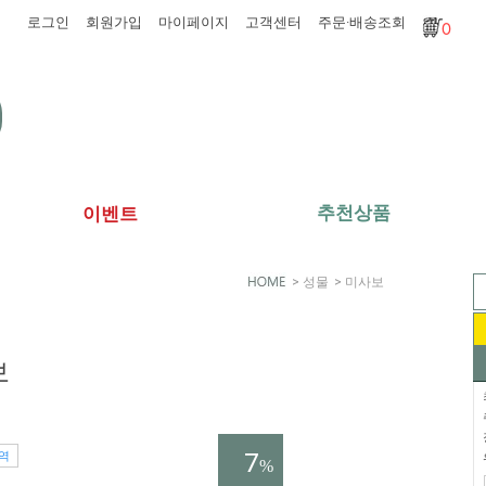
로그인
회원가입
마이페이지
고객센터
주문·배송조회
0
추천상품
이벤트
>
성물
>
미사보
보
7
역
%