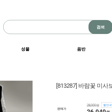
성물
음반
[813287] 바람꽃 미사
28,000원
할인내
판매가
26,040