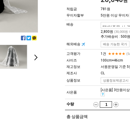
원
적립금
781원
무이자할부
5만원 이상 무이자
배송
2,800원
(30,000원
추가배송비 : 500
해외배송
배송 가능한 국가
고객평가
1건
★★★★★
(5
사이즈
100cm×46cm
재고정보
서원운영일 기준 5
제조사
CL
상품정보
상품정보제공고시
[사은품] 3만원이상 구
사은품
수량
총 상품금액