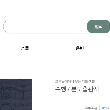
성물
음반
교부들에게 배우는 기도 생활
수행 / 분도출판사
20,000원
할인내