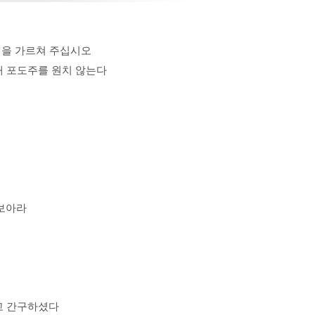
법을 가르쳐 주십시오
 새 포도주를 원치 않는다
라보아라
고 간구하셨다