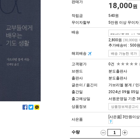
판매가
18,000
원
적립금
540원
무이자할부
5만원 이상 무이자
배송
2,800원
(30,000원
추가배송비 : 500
해외배송
배송 가능한 국가
★★★★★
고객평가
0건
브랜드
분도출판사
출판사
분도출판사
글쓴이 / 옮긴이
가브리엘 붕게 / 
출간일
2024년 09월 05일
출고예상일
서원운영일 기준 3
상품정보
상품정보제공고시
[사은품] 3만원이상 구
사은품
수량