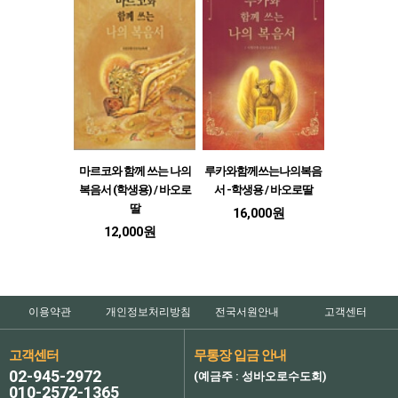
마르코와 함께 쓰는 나의
루카와함께쓰는나의복음
복음서 (학생용) / 바오로
서 -학생용 / 바오로딸
딸
16,000원
12,000원
이용약관
개인정보처리방침
전국서원안내
고객센터
고객센터
무통장 입금 안내
02-945-2972
(예금주 : 성바오로수도회)
010-2572-1365