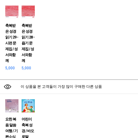
축복받
축복받
은 성경
은 성경
읽기 29 -
읽기 28 -
시편 문
욥기 문
제집 / 성
제집 / 성
서와함
서와함
께
께
5,000
5,000
이 상품을 본 고객들이 가장 많이 구매한 다른 상품
요한 복
어린이
음 말씀
축복 성
여행 / 기
경 / 바오
쁜소식
로딸