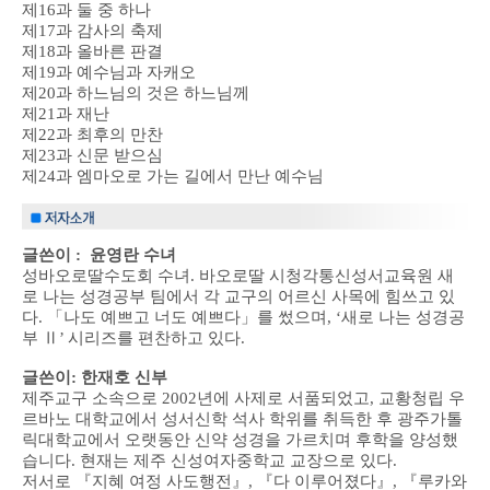
제16과 둘 중 하나
제17과 감사의 축제
제18과 올바른 판결
제19과 예수님과 자캐오
제20과 하느님의 것은 하느님께
제21과 재난
제22과 최후의 만찬
제23과 신문 받으심
제24과 엠마오로 가는 길에서 만난 예수님​
글쓴이 : 윤영란 수녀
성바오로딸수도회 수녀. 바오로딸 시청각통신성서교육원 새
로 나는 성경공부 팀에서 각 교구의 어르신 사목에 힘쓰고 있
다. 「나도 예쁘고 너도 예쁘다」를 썼으며, ‘새로 나는 성경공
부 Ⅱ’ 시리즈를 편찬하고 있다.
글쓴이: 한재호 신부
제주교구 소속으로 2002년에 사제로 서품되었고, 교황청립 우
르바노 대학교에서 성서신학 석사 학위를 취득한 후 광주가톨
릭대학교에서 오랫동안 신약 성경을 가르치며 후학을 양성했
습니다. 현재는 제주 신성여자중학교 교장으로 있다.
저서로 『지혜 여정 사도행전』, 『다 이루어졌다』, 『루카와