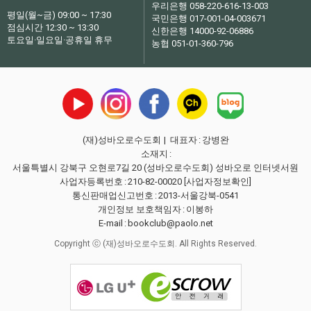
우리은행 058-220-616-13-003
평일(월~금) 09:00 ~ 17:30
국민은행 017-001-04-003671
점심시간 12:30 ~ 13:30
신한은행 14000-92-06886
토요일·일요일·공휴일 휴무
농협 051-01-360-796
(재)성바오로수도회
| 대표자
:
강병완
소재지
:
서울특별시 강북구 오현로7길 20 (성바오로수도회) 성바오로 인터넷서원
사업자등록번호
:
210-82-00020
[사업자정보확인]
통신판매업신고번호
:
2013-서울강북-0541
개인정보 보호책임자
:
이봉하
E-mail
:
bookclub@paolo.net
Copyright ⓒ (재)성바오로수도회. All Rights Reserved.