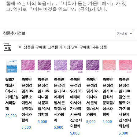
함께 쓰는 나의 복음서』, 『너희가 듣는 가운데에서』가 있
고, 역서로 『너는 이것을 믿느냐?』(공역)가 있다.
상품추가정보
자세히
이 상품을 구매한 고객들이 가장 많이 구매한 다른 상품
탈출기
축복받
축복받
축복받
축복받
축복받
축복받
축복받
해설서
은 성경
은 성경
은 성경
은 성경
은 성경
은 성경
은 성경
(어서가
읽기 36-
읽기 35-
읽기 34 -
읽기 33 -
읽기 32 -
읽기 31 -
읽기 30 -
거라) / 성
열두 소
다니엘
에제키
예레미
이사야
집회서
잠언·코
서와함
예언서
서 문제
엘서 문
야서·애
서 문제
문제집 /
헬렛·아
께
문제집 /
집 / 성서
제집 / 성
가·바룩
집 / 성서
성서와
가·지혜
성서와
와함께
서와함
서 문제
와함께
함께
서 문제
20,000
함께
께
집/ 성서
집 / 성서
5,000
5,000
5,000
와함께
와함께
5,000
5,000
5,000
5,000