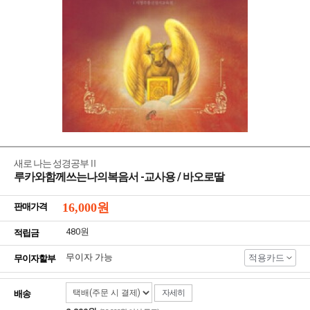
새로 나는 성경공부Ⅱ
루카와함께쓰는나의복음서 -교사용 / 바오로딸
16,000
원
판매가격
480원
적립금
무이자 가능
적용카드
무이자할부
자세히
배송