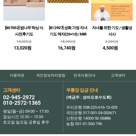
[807052] 밤나무 탁상 식
[812907] 성화 가정 자녀
자녀를 위한 기도 / 생활성
사전후기도
기도 액자(20×10) / MIR
서사
14,000원
18,000원
5,000원
13,020원
16,740원
4,500원
이용약관
개인정보처리방침
전국서원안내
고객센터
고객센터
무통장 입금 안내
02-945-2972
(예금주 : 성바오로수도회)
010-2572-1365
우리은행 058-220-616-13-003
평일(월~금) 09:00 ~ 17:30
국민은행 017-001-04-003671
점심시간 12:30 ~ 13:30
신한은행 14000-92-06886
토요일·일요일·공휴일 휴무
농협 051-01-360-796