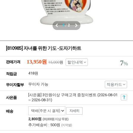
1
/
2
[810985] 자녀를 위한 기도 -도자기하트
13,950
원
7
판매가격
15,000
원
할인내역
%
418원
적립금
무이자 가능
적용카드
무이자할부
[사은품] 3만원이상 구매고객 증정이벤트 (2026-08-01
사은품
~ 2026-08-31)
자세히
배송
2,800원
(30,000원 이상 무료)
추가배송비 : 500원
(지역별)