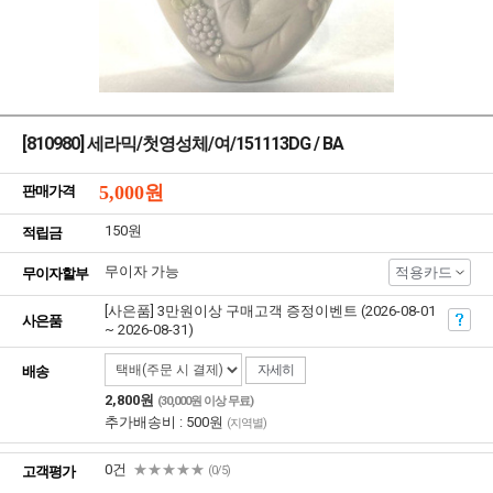
[810980] 세라믹/첫영성체/여/151113DG / BA
5,000
원
판매가격
150원
적립금
무이자 가능
적용카드
무이자할부
[사은품] 3만원이상 구매고객 증정이벤트 (2026-08-01
사은품
~ 2026-08-31)
자세히
배송
2,800원
(30,000원 이상 무료)
추가배송비 : 500원
(지역별)
0건
★★★★★
고객평가
(0/5)