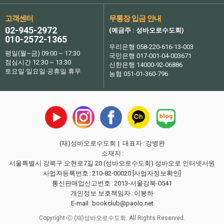
고객센터
무통장 입금 안내
02-945-2972
(예금주 : 성바오로수도회)
010-2572-1365
우리은행 058-220-616-13-003
평일(월~금) 09:00 ~ 17:30
국민은행 017-001-04-003671
점심시간 12:30 ~ 13:30
신한은행 14000-92-06886
토요일·일요일·공휴일 휴무
농협 051-01-360-796
(재)성바오로수도회
| 대표자
:
강병완
소재지
:
서울특별시 강북구 오현로7길 20 (성바오로수도회) 성바오로 인터넷서원
사업자등록번호
:
210-82-00020
[사업자정보확인]
통신판매업신고번호
:
2013-서울강북-0541
개인정보 보호책임자
:
이봉하
E-mail
:
bookclub@paolo.net
Copyright ⓒ (재)성바오로수도회. All Rights Reserved.