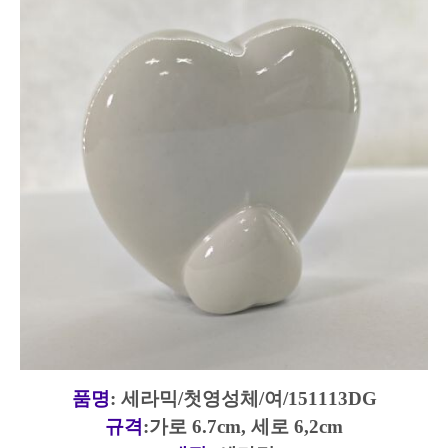
품명
:
세라믹/첫영성체/여/151113DG
규격
:가로 6.7cm, 세로 6,2cm