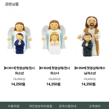
관련상품
[813519] 첫영성체/천사
[813520] 첫영성체/천사
[813509] 첫영성체/예수
와소년
와소녀
님과소년
15,000원
15,000원
15,000원
14,250원
14,250원
14,250원
이용약관
개인정보처리방침
전국서원안내
고객센터