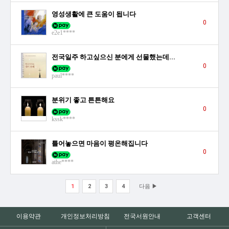
영성생활에 큰 도움이 됩니다
0
e2e1****
전국일주 하고싶으신 분에게 선물했는데...
0
paul****
분위기 좋고 튼튼해요
0
kssk****
틀어놓으면 마음이 평온해집니다
0
athe****
1
2
3
4
다음 ▶
이용약관
개인정보처리방침
전국서원안내
고객센터