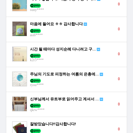
0
suny****
마음에 들어요 ㅎㅎ 감사합니다
0
asi6****
시간 될 때마다 성지순례 다니려고 구...
0
k2r5****
주님의 기도로 피정하는 여름의 은총에...
0
ryou****
신부님께서 유트부로 읽어주고 계셔서 ...
0
qkrw****
잘받았습니다!!감사합니다!
0