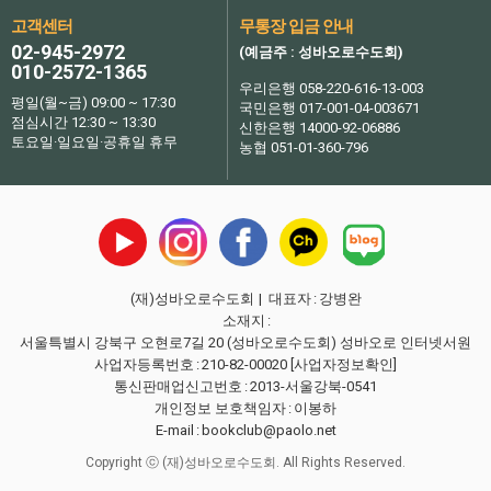
고객센터
무통장 입금 안내
02-945-2972
(예금주 : 성바오로수도회)
010-2572-1365
우리은행 058-220-616-13-003
평일(월~금) 09:00 ~ 17:30
국민은행 017-001-04-003671
점심시간 12:30 ~ 13:30
신한은행 14000-92-06886
토요일·일요일·공휴일 휴무
농협 051-01-360-796
(재)성바오로수도회
| 대표자
:
강병완
소재지
:
서울특별시 강북구 오현로7길 20 (성바오로수도회) 성바오로 인터넷서원
사업자등록번호
:
210-82-00020
[사업자정보확인]
통신판매업신고번호
:
2013-서울강북-0541
개인정보 보호책임자
:
이봉하
E-mail
:
bookclub@paolo.net
Copyright ⓒ (재)성바오로수도회. All Rights Reserved.