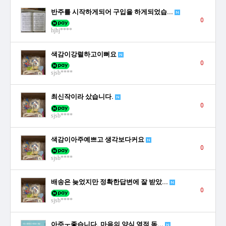
반주를 시작하게되어 구입을 하게되었습...
0
hjhj****
색감이강렬하고이뻐요
0
sjsb****
최신작이라 샀습니다.
0
sjsb****
색감이아주예쁘고 생각보다커요
0
sjsb****
배송은 늦었지만 정확한답변에 잘 받았...
0
sjsb****
아주ㅜ좋습니다. 마음의 양식 영적 독...