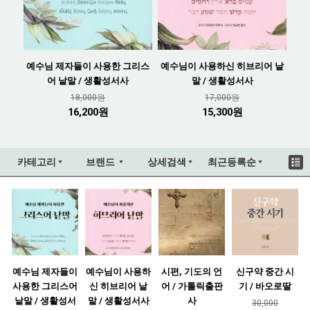
예수님 제자들이 사용한 그리스
예수님이 사용하신 히브리어 낱
어 낱말 / 생활성서사
말 / 생활성서사
18,000원
17,000원
16,200원
15,300원
카테고리
브랜드
상세검색
최근등록순
예수님 제자들이
예수님이 사용하
시편, 기도의 언
신구약 중간 시
사용한 그리스어
신 히브리어 낱
어 / 가톨릭출판
기 / 바오로딸
낱말 / 생활성서
말 / 생활성서사
사
30,000