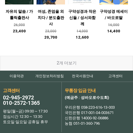
자유의 말씀 / 가
여성, 존엄을 외
구약성경과 작은
구약성경 에세이
톨릭출판사
치다 / 분도출판
신들 / 성서와함
/ 바오로딸
사
께
26,000
16,000
23,400
14,400
23,000
14,000
20,700
12,600
2
개 더보기
이용약관
개인정보처리방침
전국서원안내
고객센터
고객센터
무통장 입금 안내
02-945-2972
(예금주 : 성바오로수도회)
010-2572-1365
우리은행 058-220-616-13-003
평일(월~금) 09:00 ~ 17:30
국민은행 017-001-04-003671
점심시간 12:30 ~ 13:30
신한은행 14000-92-06886
토요일·일요일·공휴일 휴무
농협 051-01-360-796