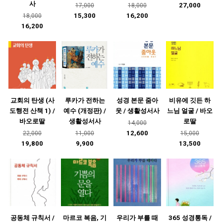
사
27,000
17,000
18,000
15,300
16,200
18,000
16,200
교회의 탄생 (사
루카가 전하는
성경 본문 줌아
비유에 깃든 하
도행전 산책 1) /
예수 (개정판) /
웃 / 생활성서사
느님 얼굴 / 바오
바오로딸
생활성서사
로딸
14,000
12,600
22,000
11,000
15,000
19,800
9,900
13,500
공동체 규칙서 /
마르코 복음, 기
우리가 부를 때
365 성경통독 /