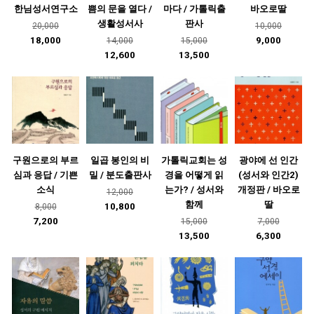
한님성서연구소
쁨의 문을 열다 /
마다 / 가톨릭출
바오로딸
생활성서사
판사
20,000
10,000
18,000
9,000
14,000
15,000
12,600
13,500
구원으로의 부르
일곱 봉인의 비
가톨릭교회는 성
광야에 선 인간
심과 응답 / 기쁜
밀 / 분도출판사
경을 어떻게 읽
(성서와 인간2)
소식
는가? / 성서와
개정판 / 바오로
12,000
함께
딸
10,800
8,000
7,200
15,000
7,000
13,500
6,300