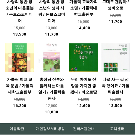
사랑의 동반 청
사랑의 동반 청
가톨릭 교육자의
그대로 괜찮아 /
소년의 마음돌봄
소년의 성과 사
소명 / 가톨릭대
성바오로
/ 돈보스코미디
랑 / 돈보스코미
학교출판부
13,000
어
디어
11,700
16,000
14,400
15,000
13,000
13,500
11,700
가톨릭 학교 교
홍성남 신부와
우리 아이도 신
나로 사는 걸 깜
육 문법 / 가톨릭
함께하는 마음
앙을 가지면 좋
박 했어요 / 가톨
대학교출판부
일기 / 가톨릭출
겠다 / 바오로딸
릭출판사
판사
18,000
14,000
15,000
16,200
12,600
13,500
12,000
10,800
이용약관
개인정보처리방침
전국서원안내
고객센터