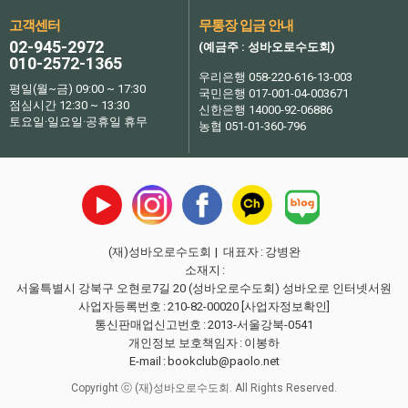
고객센터
무통장 입금 안내
02-945-2972
(예금주 : 성바오로수도회)
010-2572-1365
우리은행 058-220-616-13-003
평일(월~금) 09:00 ~ 17:30
국민은행 017-001-04-003671
점심시간 12:30 ~ 13:30
신한은행 14000-92-06886
토요일·일요일·공휴일 휴무
농협 051-01-360-796
(재)성바오로수도회
| 대표자
:
강병완
소재지
:
서울특별시 강북구 오현로7길 20 (성바오로수도회) 성바오로 인터넷서원
사업자등록번호
:
210-82-00020
[사업자정보확인]
통신판매업신고번호
:
2013-서울강북-0541
개인정보 보호책임자
:
이봉하
E-mail
:
bookclub@paolo.net
Copyright ⓒ (재)성바오로수도회. All Rights Reserved.