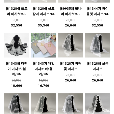
[813284] 플로
[813286] 실크
[809353] 별나
[813447] 바이
라 미사보/CL
장미 미사보/CL
라 미사보/CL
올렛 미사보/CL
35,000
38,000
28,000
35,000
32,550
35,340
26,040
32,550
[813438] 패랭
[813437] 매일
[813287] 바람
[813288] 샬롬
이 미사보/블
미사커버/홀
꽃 미사보
미사보
랙/BN
리/BN
28,000
28,000
26,040
26,040
20,000
18,000
18,600
16,740