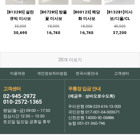
[813285] 설란
[807285] 방울
[800123] 해당
[813281]미사
큐빅 미사보
꽃 미사보
화 미사보
보/디올/CL
33,000
18,000
18,000
40,000
30,690
16,740
16,740
37,200
20
개 더보기
이용약관
개인정보처리방침
전국서원안내
고객센터
고객센터
무통장 입금 안내
02-945-2972
(예금주 : 성바오로수도회)
010-2572-1365
우리은행 058-220-616-13-003
평일(월~금) 09:00 ~ 17:30
국민은행 017-001-04-003671
점심시간 12:30 ~ 13:30
신한은행 14000-92-06886
토요일·일요일·공휴일 휴무
농협 051-01-360-796