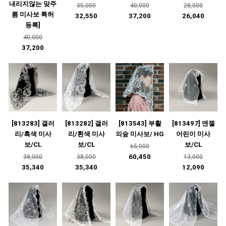
내리지않는 맞주
35,000
40,000
28,000
름 미사보 특허
32,550
37,200
26,040
등록]
40,000
37,200
[813283] 갤러
[813282] 갤러
[813543] 부활
[813497] 엔젤
리/흑색 미사
리/흰색 미사
의숲 미사보/ HG
어린이 미사
보/CL
보/CL
보/CL
65,000
60,450
38,000
38,000
13,000
35,340
35,340
12,090