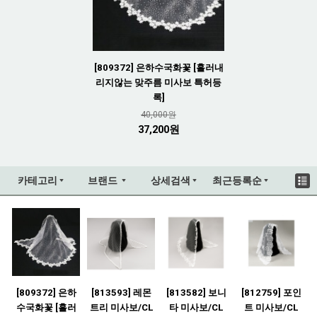
[809372] 은하수국화꽃 [흘러내
리지않는 맞주름 미사보 특허등
록]
40,000원
37,200원
카테고리
브랜드
상세검색
최근등록순
[809372] 은하
[813593] 레몬
[813582] 보니
[812759] 포인
수국화꽃 [흘러
트리 미사보/CL
타 미사보/CL
트 미사보/CL