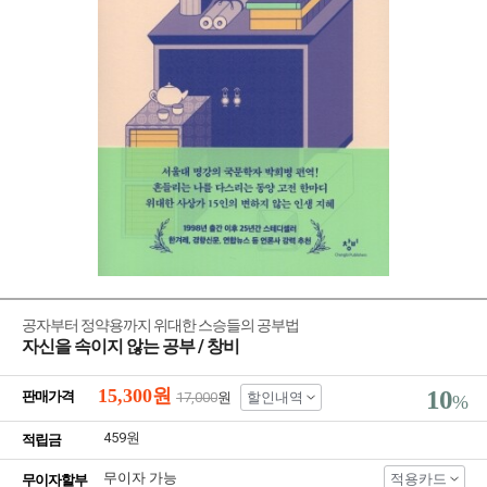
공자부터 정약용까지 위대한 스승들의 공부법
자신을 속이지 않는 공부 / 창비
15,300
원
10
판매가격
17,000
원
할인내역
%
459원
적립금
무이자 가능
적용카드
무이자할부