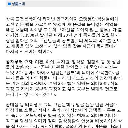
한국 고전문학계의 뛰어난 연구자이자 오랫동안 학생들에게
고전 읽는 법을 가르치며 옛것에 새 숨결을 불어넣는 작업을
해온 서울대 박희병 교수의 『자신을 속이지 않는 공부』가 출
간되었다. 1998년 발간된 이래 20년 넘게 독자들의 열렬한 사
랑을 받아온 저작 『선인들의 공부법』의 제목과 목차를 손보
고 새옷을 입혀 고전에서 삶의 답을 찾는 지금의 독자들에게
다시금 선보이는 책이다.
공자부터 주자, 이황, 이이, 박지원, 정약용, 김정희 등 옛 성현
들의 말씀 속에서 ‘공부’에 관한 잠언을 가려 묶었다. 저자는
무엇보다 동아시아에서 일컫는 ‘공부’의 의미에 주목한다. 공
부가 좁은 의미의 학문이 아니라 남녀노소 자신의 인간적 완성
을 위해 삶의 과정에서 수반하는 행위 일반을 의미하며, 삶의
과정 그 자체가 공부의 과정이고 삶과 공부는 별개의 것으로
분리되지 않는다는 것이다.
공대생 등 타과생도 그의 고전문학 수업을 들을 만큼 서울대
명강의로 소문난 저자가 우리나라 사상사의 명맥을 이루는 고
전 속에서 오늘날에도 빛을 잃지 않는 현재적 의미를 지니는
경구를 엄선해 의미가 깊다. 일상생활의 언행을 비롯하여 세상
을 살아가는 자세, 독서의 방법, 글쓰기의 원리, 마음을 다스리