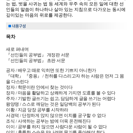
는 법, 벗을 사귀는 법 등 세계와 우주 속의 모든 일에 대한 선
인들의 말씀이 하나하나 살아 있는 지침으로 다가오는 동시에
깊이있는 마음의 위로를 제공한다.
목차
새로 펴내며
『선인들의 공부법』 개정판 서문
『선인들의 공부법』 초판 서문
공자 / 배우고 때로 익히면 또한 기쁘지 아니한가
『대학』 『중용』 / 천하를 다스리고자 하는 사람은 먼저 그 몸
을 다스린다
정자 / 학문이란 안에서 찾는 것이다
장자 / 마음을 활달하고 상쾌하게 가지면 도道를 볼 수 있다
주자 / 기발한 글쓰기는 쉽고, 담담하게 글을 쓰기는 어렵다
왕양명 / 스스로 깨닫는 것은 일당백의 공부가 된다
이황 / 지금 당장 공부를 시작하라
서경덕 / 단정하게 앉지 않으면 이치를 궁구할 수 없다
조식 / 사색하는 공부는 밤에 더욱 온전해진다
이이 / 공부를 하지 않으면 사람다운 사람이 될 수 없다
이익 / 훌륭한 스승을 만나려면 묻기를 좋아해야 한다