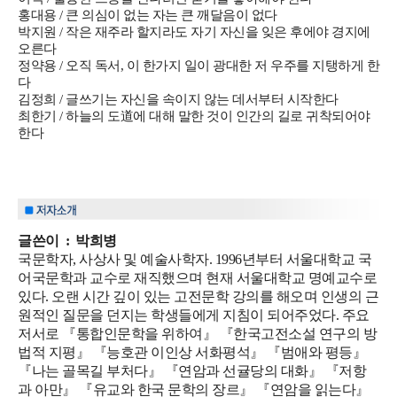
홍대용 / 큰 의심이 없는 자는 큰 깨달음이 없다
박지원 / 작은 재주라 할지라도 자기 자신을 잊은 후에야 경지에
오른다
정약용 / 오직 독서, 이 한가지 일이 광대한 저 우주를 지탱하게 한
다
김정희 / 글쓰기는 자신을 속이지 않는 데서부터 시작한다
최한기 / 하늘의 도道에 대해 말한 것이 인간의 길로 귀착되어야
한다
글쓴이
:
박희병
국문학자, 사상사 및 예술사학자. 1996년부터 서울대학교 국
어국문학과 교수로 재직했으며 현재 서울대학교 명예교수로
있다. 오랜 시간 깊이 있는 고전문학 강의를 해오며 인생의 근
원적인 질문을 던지는 학생들에게 지침이 되어주었다. 주요
저서로 『통합인문학을 위하여』 『한국고전소설 연구의 방
법적 지평』 『능호관 이인상 서화평석』 『범애와 평등』
『나는 골목길 부처다』 『연암과 선귤당의 대화』 『저항
과 아만』 『유교와 한국 문학의 장르』 『연암을 읽는다』